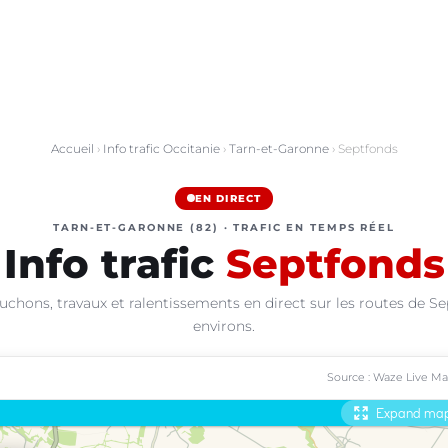
Accueil
›
Info trafic Occitanie
›
Tarn-et-Garonne
› Septfonds
EN DIRECT
TARN-ET-GARONNE (82) · TRAFIC EN TEMPS RÉEL
Info trafic
Septfonds
uchons, travaux et ralentissements en direct sur les routes de Se
environs.
Source : Waze Live M