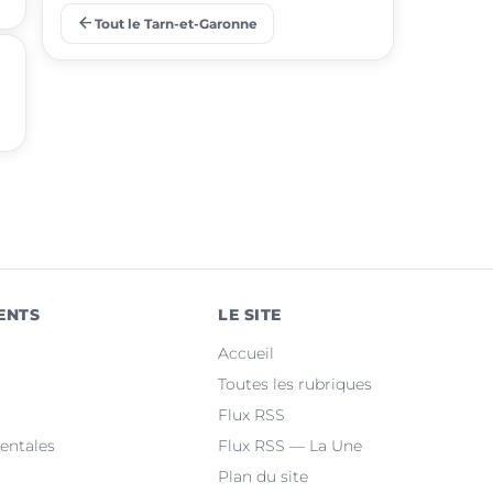
arrow_back
Tout le Tarn-et-Garonne
place
Grisolles
place
Saint-Étienne-de-Tulmont
place
Bressols
place
Beaumont-de-Lomagne
place
Labastide-Saint-Pierre
place
La Ville-Dieu-du-Temple
ENTS
LE SITE
place
Albias
Accueil
place
Lafrançaise
Toutes les rubriques
Flux RSS
place
Saint-Nicolas-de-la-Grave
entales
Flux RSS — La Une
Plan du site