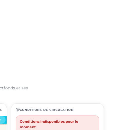
ptfonds et ses
ap
routine
CONDITIONS DE CIRCULATION
Conditions indisponibles pour le
moment.