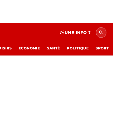
search
campaign
UNE INFO ?
OISIRS
ECONOMIE
SANTÉ
POLITIQUE
SPORT