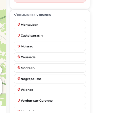
near_me
COMMUNES VOISINES
place
Montauban
place
Castelsarrasin
place
Moissac
place
Caussade
place
Montech
place
Nègrepelisse
place
Valence
place
Verdun-sur-Garonne
place
Montbeton