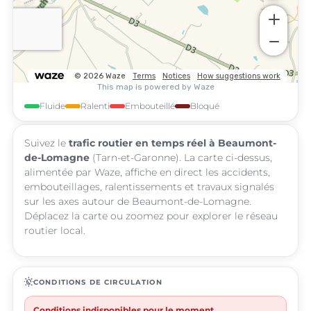
Fluide
Ralenti
Embouteillé
Bloqué
Suivez le
trafic routier en temps réel à Beaumont-
de-Lomagne
(Tarn-et-Garonne). La carte ci-dessus,
alimentée par Waze, affiche en direct les accidents,
embouteillages, ralentissements et travaux signalés
sur les axes autour de Beaumont-de-Lomagne.
Déplacez la carte ou zoomez pour explorer le réseau
routier local.
routine
CONDITIONS DE CIRCULATION
Conditions indisponibles pour le moment.