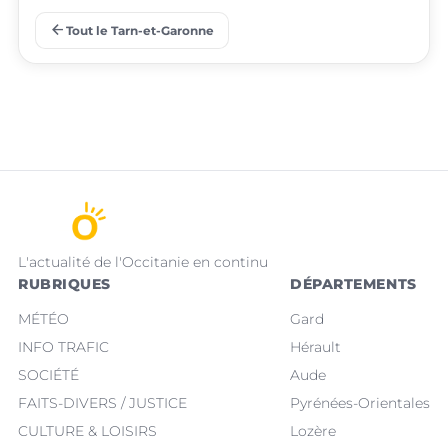
arrow_back
Tout le Tarn-et-Garonne
Saint-Nicolas-de-la-
place
place
Septfonds
Grave
L'actualité de l'Occitanie en continu
RUBRIQUES
DÉPARTEMENTS
MÉTÉO
Gard
INFO TRAFIC
Hérault
SOCIÉTÉ
Aude
FAITS-DIVERS / JUSTICE
Pyrénées-Orientales
CULTURE & LOISIRS
Lozère