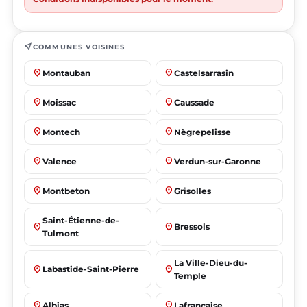
near_me
COMMUNES VOISINES
place
place
Montauban
Castelsarrasin
place
place
Moissac
Caussade
place
place
Montech
Nègrepelisse
place
place
Valence
Verdun-sur-Garonne
place
place
Montbeton
Grisolles
Saint-Étienne-de-
place
place
Bressols
Tulmont
La Ville-Dieu-du-
place
place
Labastide-Saint-Pierre
Temple
place
place
Albias
Lafrançaise