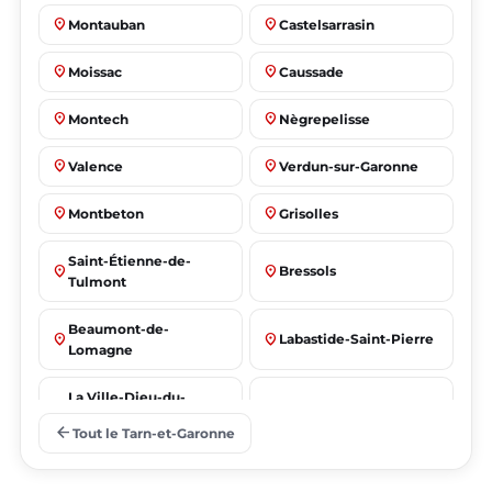
place
place
Montauban
Castelsarrasin
place
place
Moissac
Caussade
place
place
Montech
Nègrepelisse
place
place
Valence
Verdun-sur-Garonne
place
place
Montbeton
Grisolles
Saint-Étienne-de-
place
place
Bressols
Tulmont
Beaumont-de-
place
place
Labastide-Saint-Pierre
Lomagne
La Ville-Dieu-du-
place
place
Albias
Temple
arrow_back
Tout le Tarn-et-Garonne
Saint-Nicolas-de-la-
place
place
Lafrançaise
Grave