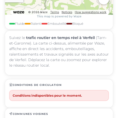
Fluide
Ralenti
Embouteillé
Bloqué
Suivez le
trafic routier en temps réel à Verfeil
(Tarn-
et-Garonne). La carte ci-dessus, alimentée par Waze,
affiche en direct les accidents, embouteillages,
ralentissements et travaux signalés sur les axes autour
de Verfeil. Déplacez la carte ou zoomez pour explorer
le réseau routier local.
routine
CONDITIONS DE CIRCULATION
Conditions indisponibles pour le moment.
near_me
COMMUNES VOISINES