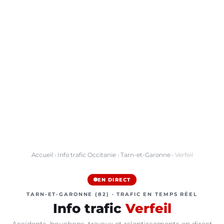
Accueil
›
Info trafic Occitanie
›
Tarn-et-Garonne
› Verfeil
EN DIRECT
TARN-ET-GARONNE (82) · TRAFIC EN TEMPS RÉEL
Info trafic
Verfeil
Accidents, bouchons, travaux et ralentissements en direct