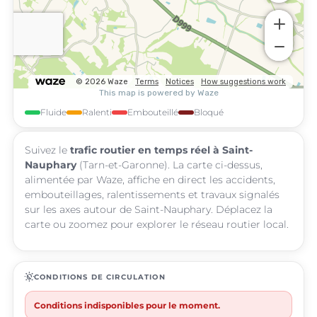
Fluide
Ralenti
Embouteillé
Bloqué
Suivez le
trafic routier en temps réel à Saint-
Nauphary
(Tarn-et-Garonne). La carte ci-dessus,
alimentée par Waze, affiche en direct les accidents,
embouteillages, ralentissements et travaux signalés
sur les axes autour de Saint-Nauphary. Déplacez la
carte ou zoomez pour explorer le réseau routier local.
routine
CONDITIONS DE CIRCULATION
Conditions indisponibles pour le moment.