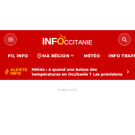
menu
search
expand_more
location_on
FIL INFO
MA RÉGION
MÉTÉO
INFO TRAF
Météo : à quand une baisse des
ALERTE
bolt
chevron_right
INFO
températures en Occitanie ? Les prévisions
PUBLICITÉ