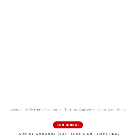
Accueil
›
Info trafic Occitanie
›
Tarn-et-Garonne
› Saint-Nauphary
EN DIRECT
TARN-ET-GARONNE (82) · TRAFIC EN TEMPS RÉEL