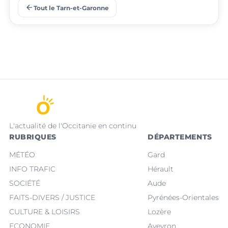
Temple
arrow_back
Tout le Tarn-et-Garonne
Saint-Nicolas-de-la-
place
place
Lafrançaise
Grave
L'actualité de l'Occitanie en continu
RUBRIQUES
DÉPARTEMENTS
MÉTÉO
Gard
INFO TRAFIC
Hérault
SOCIÉTÉ
Aude
FAITS-DIVERS / JUSTICE
Pyrénées-Orientales
CULTURE & LOISIRS
Lozère
ECONOMIE
Aveyron