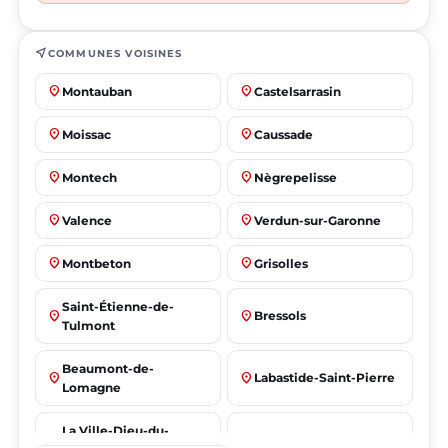
near_me
COMMUNES VOISINES
place
place
Montauban
Castelsarrasin
place
place
Moissac
Caussade
place
place
Montech
Nègrepelisse
place
place
Valence
Verdun-sur-Garonne
place
place
Montbeton
Grisolles
Saint-Étienne-de-
place
place
Bressols
Tulmont
Beaumont-de-
place
place
Labastide-Saint-Pierre
Lomagne
La Ville-Dieu-du-
place
place
Albias