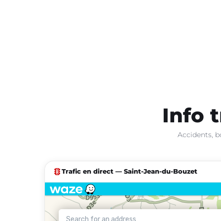
Info 
Accidents, b
traffic
Trafic en direct — Saint-Jean-du-Bouzet