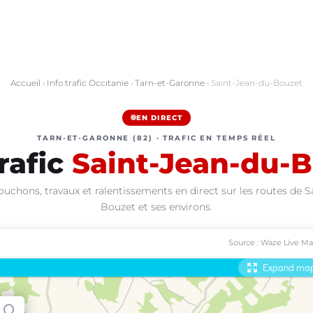
Accueil
›
Info trafic Occitanie
›
Tarn-et-Garonne
› Saint-Jean-du-Bouzet
EN DIRECT
TARN-ET-GARONNE (82) · TRAFIC EN TEMPS RÉEL
trafic
Saint-Jean-du-
ouchons, travaux et ralentissements en direct sur les routes de S
Bouzet et ses environs.
Source : Waze Live M