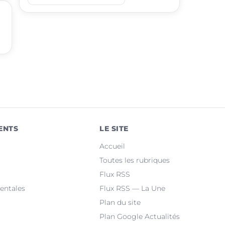
place
Grisolles
place
Saint-Étienne-de-Tulmont
place
Bressols
place
Beaumont-de-Lomagne
place
Labastide-Saint-Pierre
place
La Ville-Dieu-du-Temple
ENTS
LE SITE
place
Albias
Accueil
place
Lafrançaise
Toutes les rubriques
Flux RSS
place
Saint-Nicolas-de-la-Grave
entales
Flux RSS — La Une
Plan du site
Plan Google Actualités