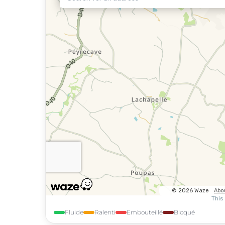
Fluide
Ralenti
Embouteillé
Bloqué