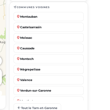
near_me
COMMUNES VOISINES
place
Montauban
place
Castelsarrasin
place
Moissac
place
Caussade
place
Montech
place
Nègrepelisse
place
Valence
place
Verdun-sur-Garonne
place
Montbeton
arrow_back
Tout le Tarn-et-Garonne