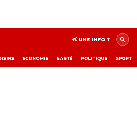
search
campaign
UNE INFO ?
OISIRS
ECONOMIE
SANTÉ
POLITIQUE
SPORT