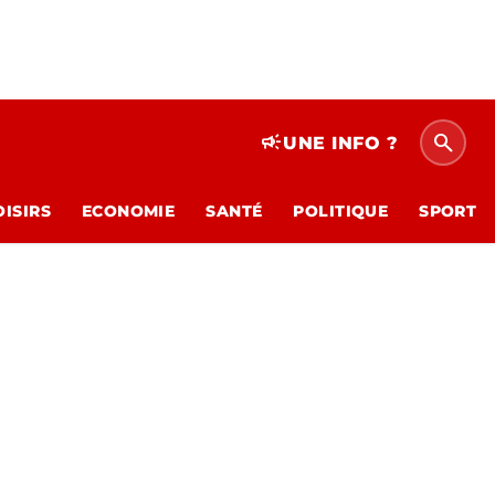
search
campaign
UNE INFO ?
OISIRS
ECONOMIE
SANTÉ
POLITIQUE
SPORT