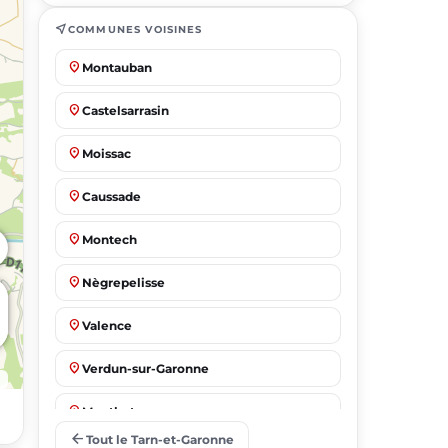
near_me
COMMUNES VOISINES
place
Montauban
place
Castelsarrasin
place
Moissac
place
Caussade
place
Montech
place
Nègrepelisse
place
Valence
place
Verdun-sur-Garonne
place
Montbeton
arrow_back
Tout le Tarn-et-Garonne