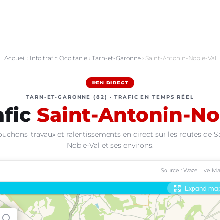
Accueil
›
Info trafic Occitanie
›
Tarn-et-Garonne
› Saint-Antonin-Noble-Val
EN DIRECT
TARN-ET-GARONNE (82) · TRAFIC EN TEMPS RÉEL
afic
Saint-Antonin-No
ouchons, travaux et ralentissements en direct sur les routes de S
Noble-Val et ses environs.
Source : Waze Live M