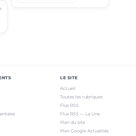
place
Grisolles
e
place
Saint-Étienne-de-Tulmont
place
Bressols
place
Beaumont-de-Lomagne
place
Labastide-Saint-Pierre
place
La Ville-Dieu-du-Temple
ENTS
LE SITE
place
Albias
Accueil
place
Lafrançaise
Toutes les rubriques
Flux RSS
place
Saint-Nicolas-de-la-Grave
entales
Flux RSS — La Une
Plan du site
Plan Google Actualités