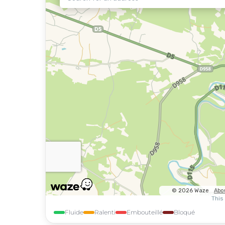
Fluide
Ralenti
Embouteillé
Bloqué