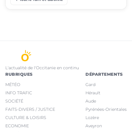
Saint-Nicolas-de-la-
place
place
Lafrançaise
Grave
L'actualité de l'Occitanie en continu
RUBRIQUES
DÉPARTEMENTS
MÉTÉO
Gard
INFO TRAFIC
Hérault
SOCIÉTÉ
Aude
FAITS-DIVERS / JUSTICE
Pyrénées-Orientales
CULTURE & LOISIRS
Lozère
ECONOMIE
Aveyron