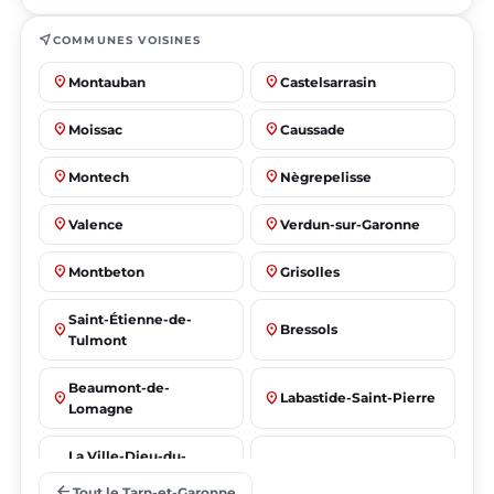
near_me
COMMUNES VOISINES
place
place
Montauban
Castelsarrasin
place
place
Moissac
Caussade
place
place
Montech
Nègrepelisse
place
place
Valence
Verdun-sur-Garonne
place
place
Montbeton
Grisolles
Saint-Étienne-de-
place
place
Bressols
Tulmont
Beaumont-de-
place
place
Labastide-Saint-Pierre
Lomagne
La Ville-Dieu-du-
place
place
Albias
Temple
arrow_back
Tout le Tarn-et-Garonne