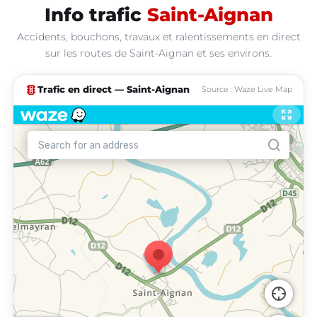
Info trafic
Saint-Aignan
Accidents, bouchons, travaux et ralentissements en direct
sur les routes de Saint-Aignan et ses environs.
traffic
Trafic en direct — Saint-Aignan
Source : Waze Live Map