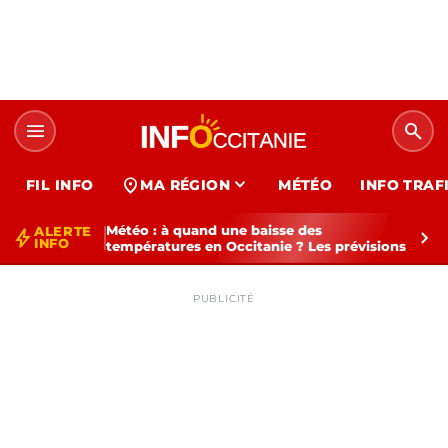
menu
search
expand_more
location_on
FIL INFO
MA RÉGION
MÉTÉO
INFO TRAF
Météo : à quand une baisse des
ALERTE
bolt
chevron_right
INFO
températures en Occitanie ? Les prévisions
PUBLICITÉ