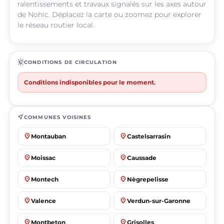
ralentissements et travaux signalés sur les axes autour
de Nohic. Déplacez la carte ou zoomez pour explorer
le réseau routier local.
routine
CONDITIONS DE CIRCULATION
Conditions indisponibles pour le moment.
near_me
COMMUNES VOISINES
place
place
Montauban
Castelsarrasin
place
place
Moissac
Caussade
place
place
Montech
Nègrepelisse
place
place
Valence
Verdun-sur-Garonne
place
place
Montbeton
Grisolles