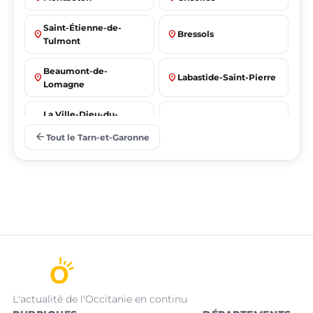
Saint-Étienne-de-
place
place
Bressols
Tulmont
Beaumont-de-
place
place
Labastide-Saint-Pierre
Lomagne
La Ville-Dieu-du-
place
place
Albias
Temple
arrow_back
Tout le Tarn-et-Garonne
Saint-Nicolas-de-la-
place
place
Lafrançaise
Grave
L'actualité de l'Occitanie en continu