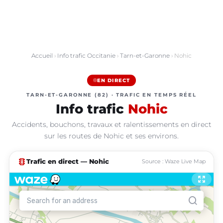
Accueil
›
Info trafic Occitanie
›
Tarn-et-Garonne
› Nohic
EN DIRECT
TARN-ET-GARONNE (82) · TRAFIC EN TEMPS RÉEL
Info trafic
Nohic
Accidents, bouchons, travaux et ralentissements en direct
sur les routes de Nohic et ses environs.
traffic
Trafic en direct — Nohic
Source : Waze Live Map