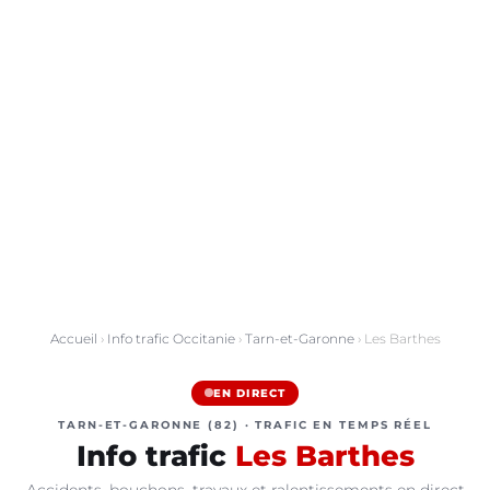
Accueil
›
Info trafic Occitanie
›
Tarn-et-Garonne
› Les Barthes
EN DIRECT
TARN-ET-GARONNE (82) · TRAFIC EN TEMPS RÉEL
Info trafic
Les Barthes
Accidents, bouchons, travaux et ralentissements en direct