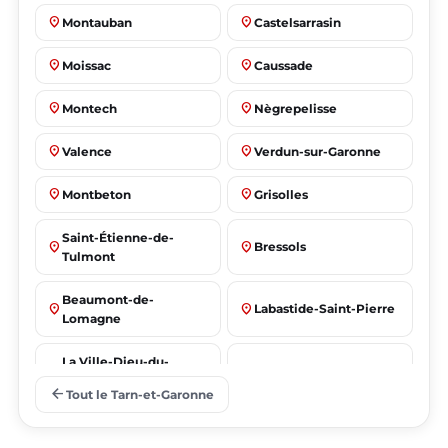
place
place
Montauban
Castelsarrasin
place
place
Moissac
Caussade
place
place
Montech
Nègrepelisse
place
place
Valence
Verdun-sur-Garonne
place
place
Montbeton
Grisolles
Saint-Étienne-de-
place
place
Bressols
Tulmont
Beaumont-de-
place
place
Labastide-Saint-Pierre
Lomagne
La Ville-Dieu-du-
place
place
Albias
Temple
arrow_back
Tout le Tarn-et-Garonne
Saint-Nicolas-de-la-
place
place
Lafrançaise
Grave