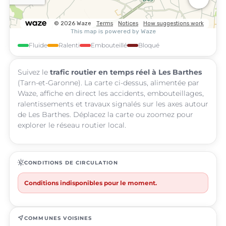
Fluide
Ralenti
Embouteillé
Bloqué
Suivez le
trafic routier en temps réel à Les Barthes
(Tarn-et-Garonne). La carte ci-dessus, alimentée par
Waze, affiche en direct les accidents, embouteillages,
ralentissements et travaux signalés sur les axes autour
de Les Barthes. Déplacez la carte ou zoomez pour
explorer le réseau routier local.
routine
CONDITIONS DE CIRCULATION
Conditions indisponibles pour le moment.
near_me
COMMUNES VOISINES