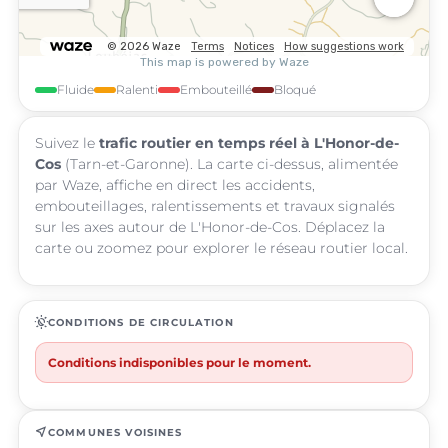
Fluide
Ralenti
Embouteillé
Bloqué
Suivez le
trafic routier en temps réel à L'Honor-de-
Cos
(Tarn-et-Garonne). La carte ci-dessus, alimentée
par Waze, affiche en direct les accidents,
embouteillages, ralentissements et travaux signalés
sur les axes autour de L'Honor-de-Cos. Déplacez la
carte ou zoomez pour explorer le réseau routier local.
routine
CONDITIONS DE CIRCULATION
Conditions indisponibles pour le moment.
near_me
COMMUNES VOISINES