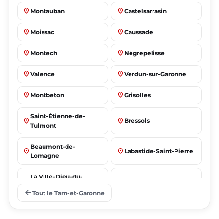
place
place
Montauban
Castelsarrasin
place
place
Moissac
Caussade
place
place
Montech
Nègrepelisse
place
place
Valence
Verdun-sur-Garonne
place
place
Montbeton
Grisolles
Saint-Étienne-de-
place
place
Bressols
Tulmont
Beaumont-de-
place
place
Labastide-Saint-Pierre
Lomagne
La Ville-Dieu-du-
place
place
Albias
Temple
arrow_back
Tout le Tarn-et-Garonne
Saint-Nicolas-de-la-
place
place
Lafrançaise
Grave