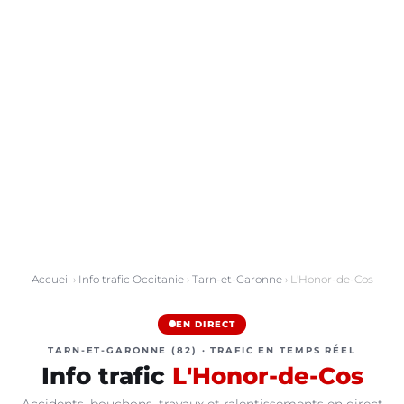
Accueil
›
Info trafic Occitanie
›
Tarn-et-Garonne
› L'Honor-de-Cos
EN DIRECT
TARN-ET-GARONNE (82) · TRAFIC EN TEMPS RÉEL
Info trafic
L'Honor-de-Cos
Accidents, bouchons, travaux et ralentissements en direct