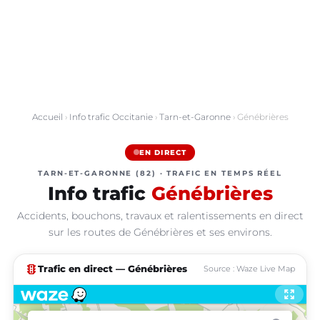
Accueil
›
Info trafic Occitanie
›
Tarn-et-Garonne
› Génébrières
EN DIRECT
TARN-ET-GARONNE (82) · TRAFIC EN TEMPS RÉEL
Info trafic
Génébrières
Accidents, bouchons, travaux et ralentissements en direct
sur les routes de Génébrières et ses environs.
traffic
Trafic en direct — Génébrières
Source : Waze Live Map