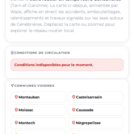
(Tarn-et-Garonne). La carte ci-dessus, alimentée par
Waze, affiche en direct les accidents, embouteillages,
ralentissements et travaux signalés sur les axes autour
de Génébrières. Déplacez la carte ou zoomez pour
explorer le réseau routier local.
routine
CONDITIONS DE CIRCULATION
Conditions indisponibles pour le moment.
near_me
COMMUNES VOISINES
place
place
Montauban
Castelsarrasin
place
place
Moissac
Caussade
place
place
Montech
Nègrepelisse