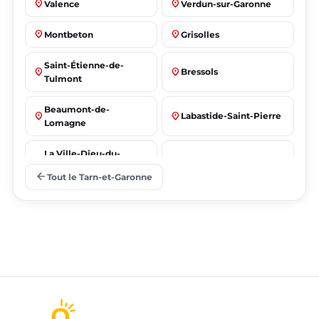
place
place
Valence
Verdun-sur-Garonne
place
place
Montbeton
Grisolles
Saint-Étienne-de-
place
place
Bressols
Tulmont
Beaumont-de-
place
place
Labastide-Saint-Pierre
Lomagne
La Ville-Dieu-du-
place
place
Albias
Temple
arrow_back
Tout le Tarn-et-Garonne
Saint-Nicolas-de-la-
place
place
Lafrançaise
Grave