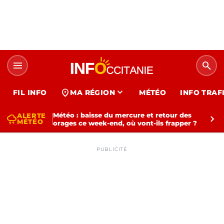
menu
search
expand_more
location_on
FIL INFO
MA RÉGION
MÉTÉO
INFO TRAF
Météo : baisse du mercure et retour des
ALERTE
thunderstorm
chevron_right
MÉTÉO
orages ce week-end, où vont-ils frapper ?
PUBLICITÉ