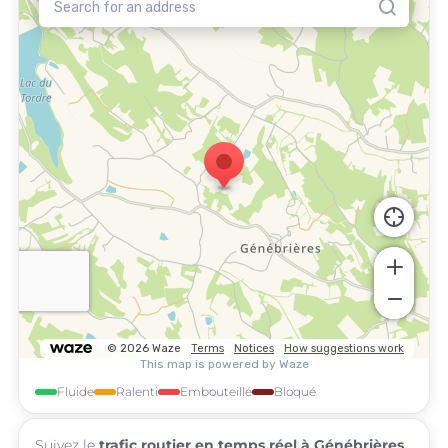
Fluide
Ralenti
Embouteillé
Bloqué
Suivez le
trafic routier en temps réel à Génébrières