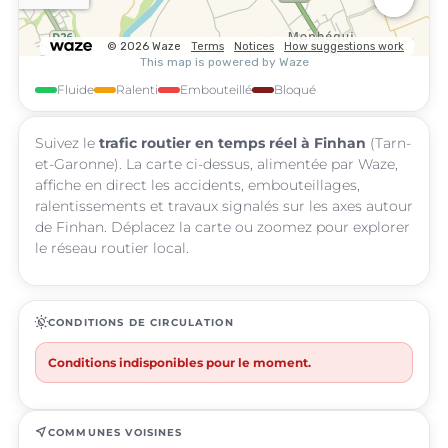
Fluide
Ralenti
Embouteillé
Bloqué
Suivez le
trafic routier en temps réel à Finhan
(Tarn-
et-Garonne). La carte ci-dessus, alimentée par Waze,
affiche en direct les accidents, embouteillages,
ralentissements et travaux signalés sur les axes autour
de Finhan. Déplacez la carte ou zoomez pour explorer
le réseau routier local.
routine
CONDITIONS DE CIRCULATION
Conditions indisponibles pour le moment.
near_me
COMMUNES VOISINES