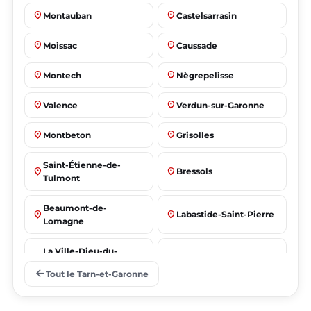
place
place
Montauban
Castelsarrasin
place
place
Moissac
Caussade
place
place
Montech
Nègrepelisse
place
place
Valence
Verdun-sur-Garonne
place
place
Montbeton
Grisolles
Saint-Étienne-de-
place
place
Bressols
Tulmont
Beaumont-de-
place
place
Labastide-Saint-Pierre
Lomagne
La Ville-Dieu-du-
place
place
Albias
Temple
arrow_back
Tout le Tarn-et-Garonne
Saint-Nicolas-de-la-
place
place
Lafrançaise
Grave