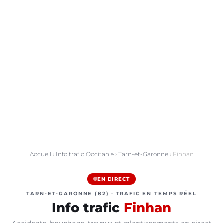
Accueil
›
Info trafic Occitanie
›
Tarn-et-Garonne
› Finhan
EN DIRECT
TARN-ET-GARONNE (82) · TRAFIC EN TEMPS RÉEL
Info trafic
Finhan
Accidents, bouchons, travaux et ralentissements en direct