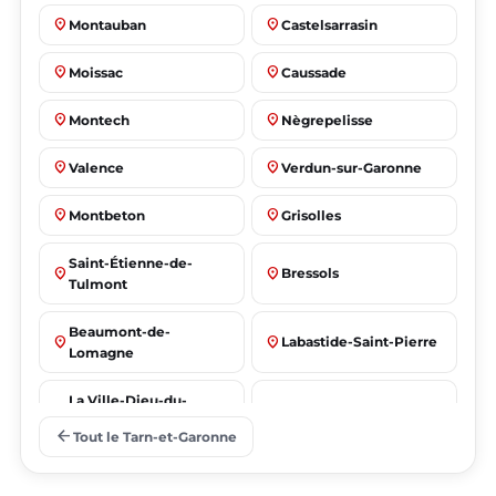
place
place
Montauban
Castelsarrasin
place
place
Moissac
Caussade
place
place
Montech
Nègrepelisse
place
place
Valence
Verdun-sur-Garonne
place
place
Montbeton
Grisolles
Saint-Étienne-de-
place
place
Bressols
Tulmont
Beaumont-de-
place
place
Labastide-Saint-Pierre
Lomagne
La Ville-Dieu-du-
place
place
Albias
Temple
arrow_back
Tout le Tarn-et-Garonne
Saint-Nicolas-de-la-
place
place
Lafrançaise
Grave