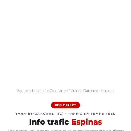
Accueil
›
Info trafic Occitanie
›
Tarn-et-Garonne
› Espinas
EN DIRECT
TARN-ET-GARONNE (82) · TRAFIC EN TEMPS RÉEL
Info trafic
Espinas
Accidents, bouchons, travaux et ralentissements en direct