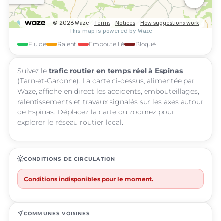
Fluide
Ralenti
Embouteillé
Bloqué
Suivez le
trafic routier en temps réel à Espinas
(Tarn-et-Garonne). La carte ci-dessus, alimentée par
Waze, affiche en direct les accidents, embouteillages,
ralentissements et travaux signalés sur les axes autour
de Espinas. Déplacez la carte ou zoomez pour
explorer le réseau routier local.
routine
CONDITIONS DE CIRCULATION
Conditions indisponibles pour le moment.
near_me
COMMUNES VOISINES