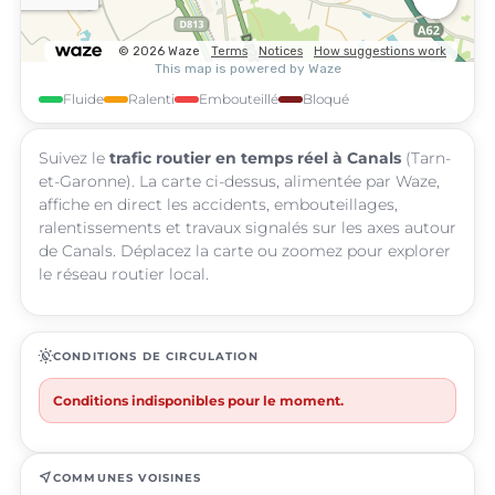
Fluide
Ralenti
Embouteillé
Bloqué
Suivez le
trafic routier en temps réel à Canals
(Tarn-
et-Garonne). La carte ci-dessus, alimentée par Waze,
affiche en direct les accidents, embouteillages,
ralentissements et travaux signalés sur les axes autour
de Canals. Déplacez la carte ou zoomez pour explorer
le réseau routier local.
routine
CONDITIONS DE CIRCULATION
Conditions indisponibles pour le moment.
near_me
COMMUNES VOISINES