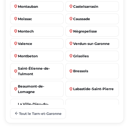
place
place
Montauban
Castelsarrasin
place
place
Moissac
Caussade
place
place
Montech
Nègrepelisse
place
place
Valence
Verdun-sur-Garonne
place
place
Montbeton
Grisolles
Saint-Étienne-de-
place
place
Bressols
Tulmont
Beaumont-de-
place
place
Labastide-Saint-Pierre
Lomagne
La Ville-Dieu-du-
place
place
Albias
Temple
arrow_back
Tout le Tarn-et-Garonne
Saint-Nicolas-de-la-
place
place
Lafrançaise
Grave