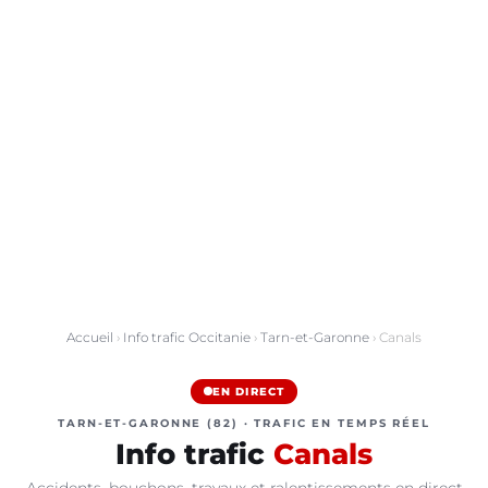
Accueil
›
Info trafic Occitanie
›
Tarn-et-Garonne
› Canals
EN DIRECT
TARN-ET-GARONNE (82) · TRAFIC EN TEMPS RÉEL
Info trafic
Canals
Accidents, bouchons, travaux et ralentissements en direct