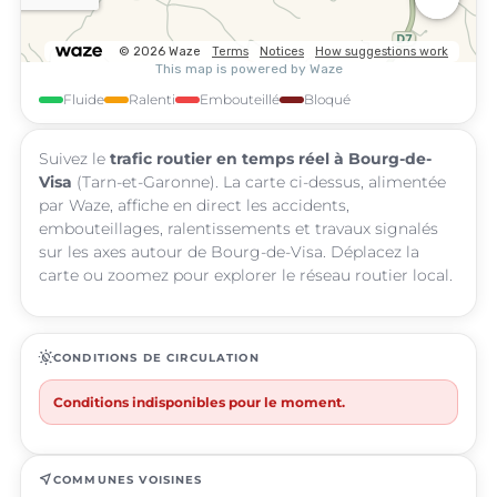
Fluide
Ralenti
Embouteillé
Bloqué
Suivez le
trafic routier en temps réel à Bourg-de-
Visa
(Tarn-et-Garonne). La carte ci-dessus, alimentée
par Waze, affiche en direct les accidents,
embouteillages, ralentissements et travaux signalés
sur les axes autour de Bourg-de-Visa. Déplacez la
carte ou zoomez pour explorer le réseau routier local.
routine
CONDITIONS DE CIRCULATION
Conditions indisponibles pour le moment.
near_me
COMMUNES VOISINES