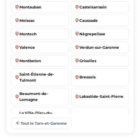
place
place
Montauban
Castelsarrasin
place
place
Moissac
Caussade
place
place
Montech
Nègrepelisse
place
place
Valence
Verdun-sur-Garonne
place
place
Montbeton
Grisolles
Saint-Étienne-de-
place
place
Bressols
Tulmont
Beaumont-de-
place
place
Labastide-Saint-Pierre
Lomagne
La Ville-Dieu-du-
place
place
Albias
Temple
arrow_back
Tout le Tarn-et-Garonne
Saint-Nicolas-de-la-
place
place
Lafrançaise
Grave