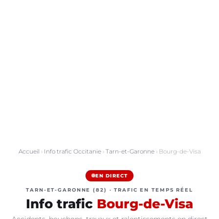
Accueil
›
Info trafic Occitanie
›
Tarn-et-Garonne
› Bourg-de-Visa
EN DIRECT
TARN-ET-GARONNE (82) · TRAFIC EN TEMPS RÉEL
Info trafic
Bourg-de-Visa
Accidents, bouchons, travaux et ralentissements en direct