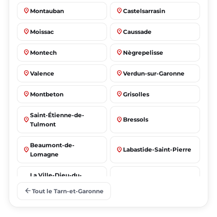
place
place
Montauban
Castelsarrasin
place
place
Moissac
Caussade
place
place
Montech
Nègrepelisse
place
place
Valence
Verdun-sur-Garonne
place
place
Montbeton
Grisolles
Saint-Étienne-de-
place
place
Bressols
Tulmont
Beaumont-de-
place
place
Labastide-Saint-Pierre
Lomagne
La Ville-Dieu-du-
place
place
Albias
Temple
arrow_back
Tout le Tarn-et-Garonne
Saint-Nicolas-de-la-
place
place
Lafrançaise
Grave