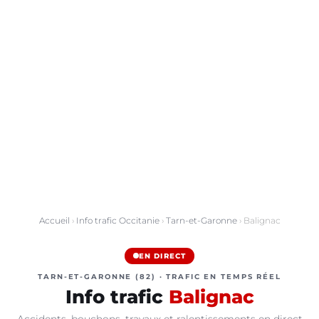
Accueil
›
Info trafic Occitanie
›
Tarn-et-Garonne
› Balignac
EN DIRECT
TARN-ET-GARONNE (82) · TRAFIC EN TEMPS RÉEL
Info trafic
Balignac
Accidents, bouchons, travaux et ralentissements en direct