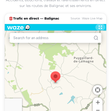
sur les routes de Balignac et ses environs.
traffic
Trafic en direct — Balignac
Source : Waze Live Map