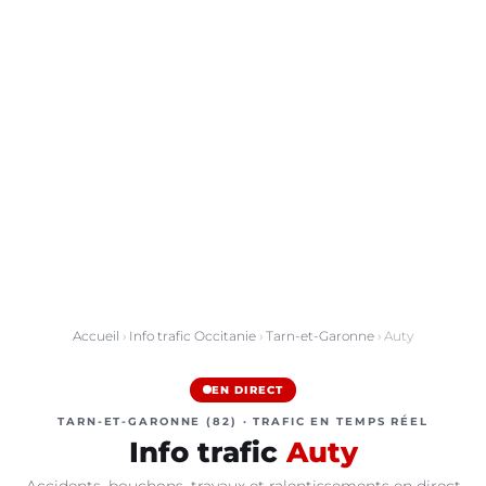
Accueil
›
Info trafic Occitanie
›
Tarn-et-Garonne
› Auty
EN DIRECT
TARN-ET-GARONNE (82) · TRAFIC EN TEMPS RÉEL
Info trafic
Auty
Accidents, bouchons, travaux et ralentissements en direct