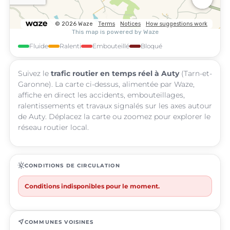
Fluide
Ralenti
Embouteillé
Bloqué
Suivez le
trafic routier en temps réel à Auty
(Tarn-et-
Garonne). La carte ci-dessus, alimentée par Waze,
affiche en direct les accidents, embouteillages,
ralentissements et travaux signalés sur les axes autour
de Auty. Déplacez la carte ou zoomez pour explorer le
réseau routier local.
routine
CONDITIONS DE CIRCULATION
Conditions indisponibles pour le moment.
near_me
COMMUNES VOISINES