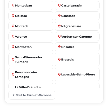
place
place
Montauban
Castelsarrasin
place
place
Moissac
Caussade
place
place
Montech
Nègrepelisse
place
place
Valence
Verdun-sur-Garonne
place
place
Montbeton
Grisolles
Saint-Étienne-de-
place
place
Bressols
Tulmont
Beaumont-de-
place
place
Labastide-Saint-Pierre
Lomagne
La Ville-Dieu-du-
place
place
Albias
Temple
arrow_back
Tout le Tarn-et-Garonne
Saint-Nicolas-de-la-
place
place
Lafrançaise
Grave