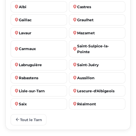
place
place
Albi
Castres
place
place
Gaillac
Graulhet
place
place
Lavaur
Mazamet
Saint-Sulpice-la-
place
place
Carmaux
Pointe
place
place
Labruguière
Saint-Juéry
place
place
Rabastens
Aussillon
place
place
Lisle-sur-Tarn
Lescure-d'Albigeois
place
place
Saïx
Réalmont
place
place
Puygouzon
Marssac-sur-Tarn
arrow_back
Tout le Tarn