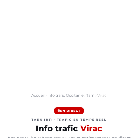
Accueil
›
Info trafic Occitanie
›
Tarn
› Virac
EN DIRECT
TARN (81) · TRAFIC EN TEMPS RÉEL
Info trafic
Virac
Accidents, bouchons, travaux et ralentissements en direct