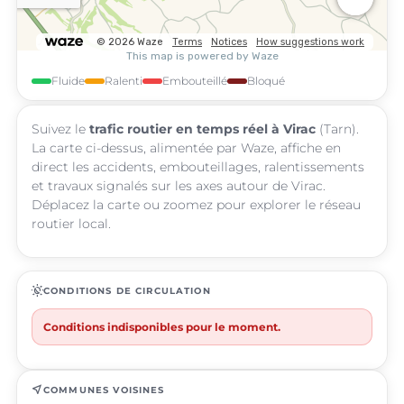
Fluide
Ralenti
Embouteillé
Bloqué
Suivez le
trafic routier en temps réel à Virac
(Tarn).
La carte ci-dessus, alimentée par Waze, affiche en
direct les accidents, embouteillages, ralentissements
et travaux signalés sur les axes autour de Virac.
Déplacez la carte ou zoomez pour explorer le réseau
routier local.
routine
CONDITIONS DE CIRCULATION
Conditions indisponibles pour le moment.
near_me
COMMUNES VOISINES