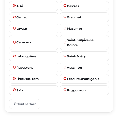
place
place
Albi
Castres
place
place
Gaillac
Graulhet
place
place
Lavaur
Mazamet
Saint-Sulpice-la-
place
place
Carmaux
Pointe
place
place
Labruguière
Saint-Juéry
place
place
Rabastens
Aussillon
place
place
Lisle-sur-Tarn
Lescure-d'Albigeois
place
place
Saïx
Puygouzon
place
place
Marssac-sur-Tarn
Puylaurens
arrow_back
Tout le Tarn