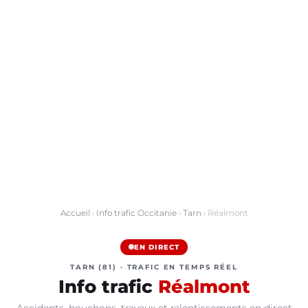
Accueil
›
Info trafic Occitanie
›
Tarn
› Réalmont
EN DIRECT
TARN (81) · TRAFIC EN TEMPS RÉEL
Info trafic
Réalmont
Accidents, bouchons, travaux et ralentissements en direct