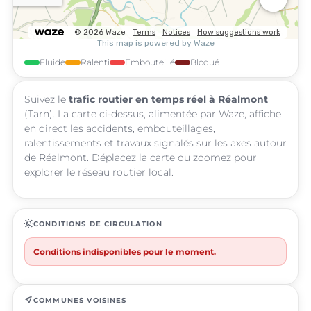
Fluide
Ralenti
Embouteillé
Bloqué
Suivez le
trafic routier en temps réel à Réalmont
(Tarn). La carte ci-dessus, alimentée par Waze, affiche
en direct les accidents, embouteillages,
ralentissements et travaux signalés sur les axes autour
de Réalmont. Déplacez la carte ou zoomez pour
explorer le réseau routier local.
routine
CONDITIONS DE CIRCULATION
Conditions indisponibles pour le moment.
near_me
COMMUNES VOISINES