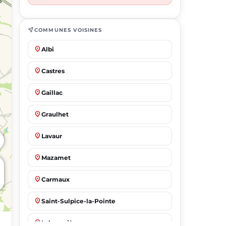
near_me
COMMUNES VOISINES
place
Albi
place
Castres
place
Gaillac
place
Graulhet
place
Lavaur
place
Mazamet
place
Carmaux
place
Saint-Sulpice-la-Pointe
place
Labruguière