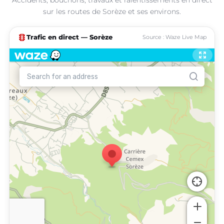
sur les routes de Sorèze et ses environs.
traffic
Trafic en direct — Sorèze
Source : Waze Live Map