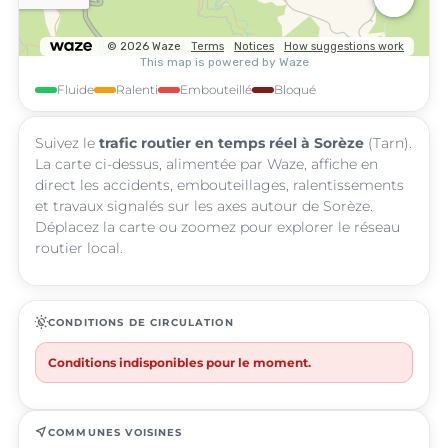
Fluide
Ralenti
Embouteillé
Bloqué
Suivez le
trafic routier en temps réel à Sorèze
(Tarn).
La carte ci-dessus, alimentée par Waze, affiche en
direct les accidents, embouteillages, ralentissements
et travaux signalés sur les axes autour de Sorèze.
Déplacez la carte ou zoomez pour explorer le réseau
routier local.
routine
CONDITIONS DE CIRCULATION
Conditions indisponibles pour le moment.
near_me
COMMUNES VOISINES