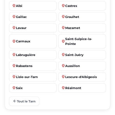
place
place
Albi
Castres
place
place
Gaillac
Graulhet
place
place
Lavaur
Mazamet
Saint-Sulpice-la-
place
place
Carmaux
Pointe
place
place
Labruguière
Saint-Juéry
place
place
Rabastens
Aussillon
place
place
Lisle-sur-Tarn
Lescure-d'Albigeois
place
place
Saïx
Réalmont
place
place
Puygouzon
Marssac-sur-Tarn
arrow_back
Tout le Tarn