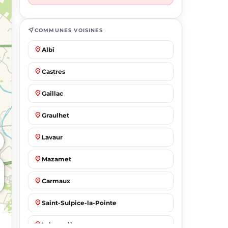
near_me
COMMUNES VOISINES
place
Albi
place
Castres
place
Gaillac
place
Graulhet
place
Lavaur
place
Mazamet
place
Carmaux
place
Saint-Sulpice-la-Pointe
place
Labruguière