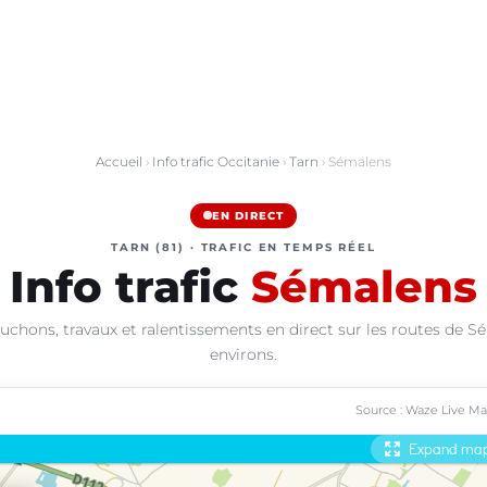
Accueil
›
Info trafic Occitanie
›
Tarn
› Sémalens
EN DIRECT
TARN (81) · TRAFIC EN TEMPS RÉEL
Info trafic
Sémalens
uchons, travaux et ralentissements en direct sur les routes de S
environs.
Source : Waze Live M