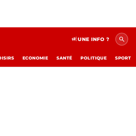
search
campaign
UNE INFO ?
OISIRS
ECONOMIE
SANTÉ
POLITIQUE
SPORT