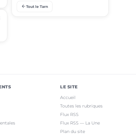
arrow_back
Tout le Tarn
place
Saint-Juéry
t
place
Rabastens
place
Aussillon
place
Lisle-sur-Tarn
place
Lescure-d'Albigeois
place
Saïx
ENTS
LE SITE
place
Réalmont
Accueil
place
Puygouzon
Toutes les rubriques
Flux RSS
place
Marssac-sur-Tarn
entales
Flux RSS — La Une
Plan du site