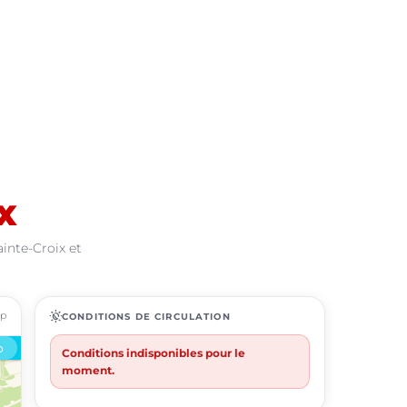
x
inte-Croix et
ap
routine
CONDITIONS DE CIRCULATION
Conditions indisponibles pour le
moment.