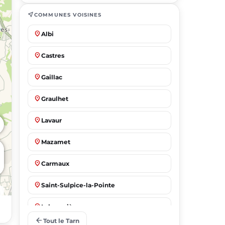
near_me
COMMUNES VOISINES
place
Albi
place
Castres
place
Gaillac
place
Graulhet
place
Lavaur
place
Mazamet
place
Carmaux
place
Saint-Sulpice-la-Pointe
place
Labruguière
arrow_back
Tout le Tarn