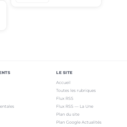
place
Saint-Juéry
place
Rabastens
place
Aussillon
place
Lisle-sur-Tarn
place
Lescure-d'Albigeois
place
Saïx
ENTS
LE SITE
place
Réalmont
Accueil
place
Puygouzon
Toutes les rubriques
Flux RSS
place
Marssac-sur-Tarn
entales
Flux RSS — La Une
Plan du site
Plan Google Actualités