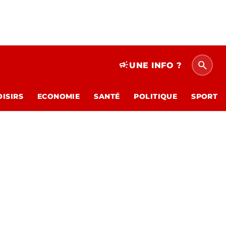
search
campaign
UNE INFO ?
OISIRS
ECONOMIE
SANTÉ
POLITIQUE
SPORT