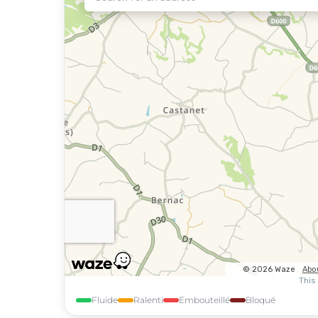
Fluide
Ralenti
Embouteillé
Bloqué