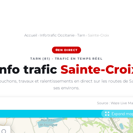
Accueil
›
Info trafic Occitanie
›
Tarn
› Sainte-Croix
EN DIRECT
TARN (81) · TRAFIC EN TEMPS RÉEL
Info trafic
Sainte-Croi
ouchons, travaux et ralentissements en direct sur les routes de Sa
ses environs.
Source : Waze Live M