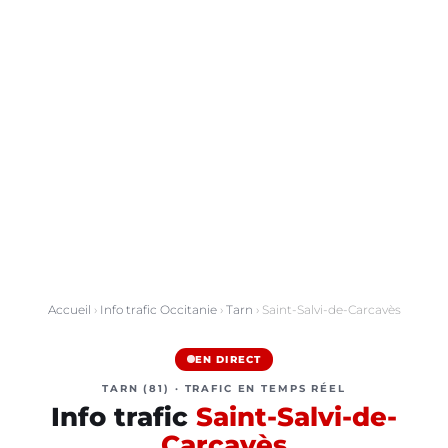
Accueil
›
Info trafic Occitanie
›
Tarn
› Saint-Salvi-de-Carcavès
EN DIRECT
TARN (81) · TRAFIC EN TEMPS RÉEL
Info trafic
Saint-Salvi-de-
Carcavès