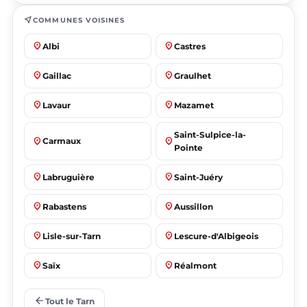
near_me
COMMUNES VOISINES
place
place
Albi
Castres
place
place
Gaillac
Graulhet
place
place
Lavaur
Mazamet
Saint-Sulpice-la-
place
place
Carmaux
Pointe
place
place
Labruguière
Saint-Juéry
place
place
Rabastens
Aussillon
place
place
Lisle-sur-Tarn
Lescure-d'Albigeois
place
place
Saïx
Réalmont
place
place
Puygouzon
Marssac-sur-Tarn
arrow_back
Tout le Tarn