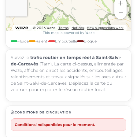
Fluide
Ralenti
Embouteillé
Bloqué
Suivez le
trafic routier en temps réel à Saint-Salvi-
de-Carcavès
(Tarn). La carte ci-dessus, alimentée par
Waze, affiche en direct les accidents, embouteillages,
ralentissements et travaux signalés sur les axes autour
de Saint-Salvi-de-Carcavès. Déplacez la carte ou
zoomez pour explorer le réseau routier local.
routine
CONDITIONS DE CIRCULATION
Conditions indisponibles pour le moment.