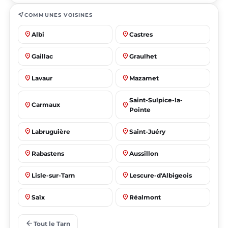
near_me
COMMUNES VOISINES
place
place
Albi
Castres
place
place
Gaillac
Graulhet
place
place
Lavaur
Mazamet
Saint-Sulpice-la-
place
place
Carmaux
Pointe
place
place
Labruguière
Saint-Juéry
place
place
Rabastens
Aussillon
place
place
Lisle-sur-Tarn
Lescure-d'Albigeois
place
place
Saïx
Réalmont
place
place
Puygouzon
Marssac-sur-Tarn
arrow_back
Tout le Tarn