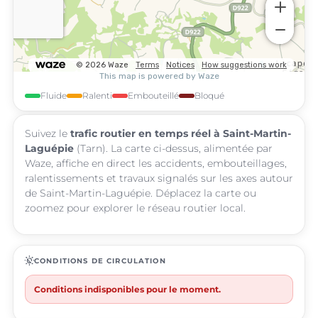
Fluide
Ralenti
Embouteillé
Bloqué
Suivez le
trafic routier en temps réel à Saint-Martin-
Laguépie
(Tarn). La carte ci-dessus, alimentée par
Waze, affiche en direct les accidents, embouteillages,
ralentissements et travaux signalés sur les axes autour
de Saint-Martin-Laguépie. Déplacez la carte ou
zoomez pour explorer le réseau routier local.
routine
CONDITIONS DE CIRCULATION
Conditions indisponibles pour le moment.