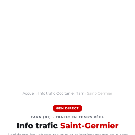
Accueil
›
Info trafic Occitanie
›
Tarn
› Saint-Germier
EN DIRECT
TARN (81) · TRAFIC EN TEMPS RÉEL
Info trafic
Saint-Germier
Accidents, bouchons, travaux et ralentissements en direct