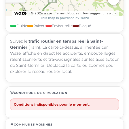
Fluide
Ralenti
Embouteillé
Bloqué
Suivez le
trafic routier en temps réel à Saint-
Germier
(Tarn). La carte ci-dessus, alimentée par
Waze, affiche en direct les accidents, embouteillages,
ralentissements et travaux signalés sur les axes autour
de Saint-Germier. Déplacez la carte ou zoomez pour
explorer le réseau routier local.
routine
CONDITIONS DE CIRCULATION
Conditions indisponibles pour le moment.
near_me
COMMUNES VOISINES