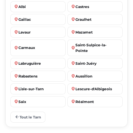
place
place
Albi
Castres
place
place
Gaillac
Graulhet
place
place
Lavaur
Mazamet
Saint-Sulpice-la-
place
place
Carmaux
Pointe
place
place
Labruguière
Saint-Juéry
place
place
Rabastens
Aussillon
place
place
Lisle-sur-Tarn
Lescure-d'Albigeois
place
place
Saïx
Réalmont
place
place
Puygouzon
Marssac-sur-Tarn
arrow_back
Tout le Tarn