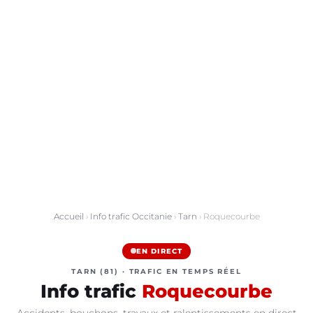
Accueil
›
Info trafic Occitanie
›
Tarn
› Roquecourbe
EN DIRECT
TARN (81) · TRAFIC EN TEMPS RÉEL
Info trafic
Roquecourbe
Accidents, bouchons, travaux et ralentissements en direct