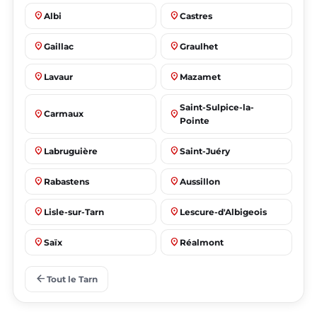
place
place
Albi
Castres
place
place
Gaillac
Graulhet
place
place
Lavaur
Mazamet
Saint-Sulpice-la-
place
place
Carmaux
Pointe
place
place
Labruguière
Saint-Juéry
place
place
Rabastens
Aussillon
place
place
Lisle-sur-Tarn
Lescure-d'Albigeois
place
place
Saïx
Réalmont
place
place
Puygouzon
Marssac-sur-Tarn
arrow_back
Tout le Tarn