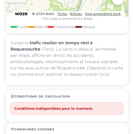
Fluide
Ralenti
Embouteillé
Bloqué
Suivez le
trafic routier en temps réel à
Roquecourbe
(Tarn). La carte ci-dessus, alimentée
par Waze, affiche en direct les accidents,
embouteillages, ralentissements et travaux signalés
sur les axes autour de Roquecourbe. Déplacez la carte
ou zoomez pour explorer le réseau routier local.
routine
CONDITIONS DE CIRCULATION
Conditions indisponibles pour le moment.
near_me
COMMUNES VOISINES