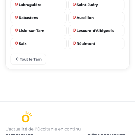
place
place
Labruguière
Saint-Juéry
place
place
Rabastens
Aussillon
place
place
Lisle-sur-Tarn
Lescure-d'Albigeois
place
place
Saïx
Réalmont
place
place
Puygouzon
Marssac-sur-Tarn
arrow_back
Tout le Tarn
L'actualité de l'Occitanie en continu