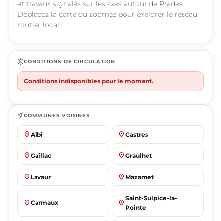
et travaux signalés sur les axes autour de Prades.
Déplacez la carte ou zoomez pour explorer le réseau
routier local.
routine
CONDITIONS DE CIRCULATION
Conditions indisponibles pour le moment.
near_me
COMMUNES VOISINES
place
place
Albi
Castres
place
place
Gaillac
Graulhet
place
place
Lavaur
Mazamet
Saint-Sulpice-la-
place
place
Carmaux
Pointe