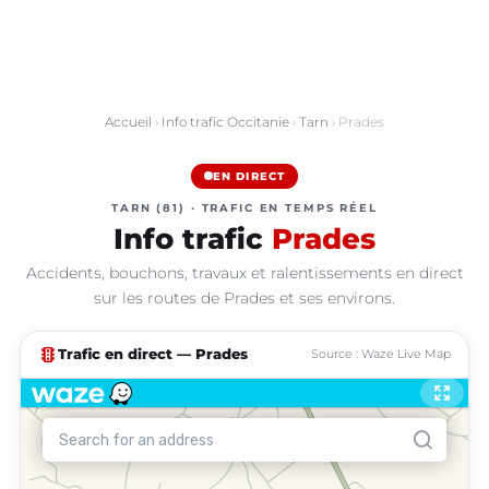
Accueil
›
Info trafic Occitanie
›
Tarn
› Prades
EN DIRECT
TARN (81) · TRAFIC EN TEMPS RÉEL
Info trafic
Prades
Accidents, bouchons, travaux et ralentissements en direct
sur les routes de Prades et ses environs.
traffic
Trafic en direct — Prades
Source : Waze Live Map