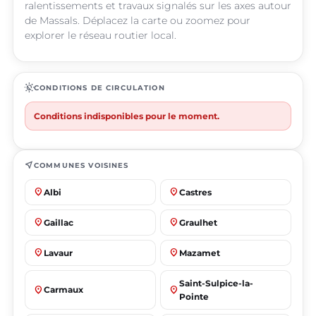
ralentissements et travaux signalés sur les axes autour
de Massals. Déplacez la carte ou zoomez pour
explorer le réseau routier local.
routine
CONDITIONS DE CIRCULATION
Conditions indisponibles pour le moment.
near_me
COMMUNES VOISINES
place
place
Albi
Castres
place
place
Gaillac
Graulhet
place
place
Lavaur
Mazamet
Saint-Sulpice-la-
place
place
Carmaux
Pointe