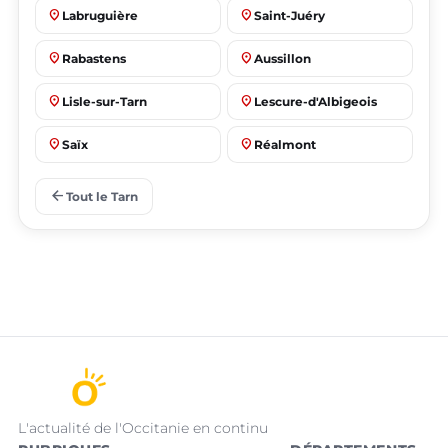
place
place
Labruguière
Saint-Juéry
place
place
Rabastens
Aussillon
place
place
Lisle-sur-Tarn
Lescure-d'Albigeois
place
place
Saïx
Réalmont
place
place
Puygouzon
Marssac-sur-Tarn
arrow_back
Tout le Tarn
L'actualité de l'Occitanie en continu