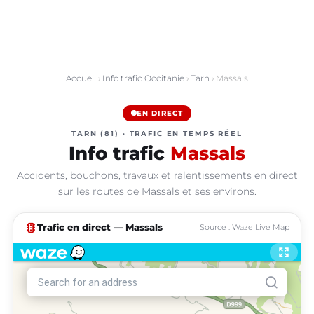
Accueil
›
Info trafic Occitanie
›
Tarn
› Massals
EN DIRECT
TARN (81) · TRAFIC EN TEMPS RÉEL
Info trafic
Massals
Accidents, bouchons, travaux et ralentissements en direct
sur les routes de Massals et ses environs.
traffic
Trafic en direct — Massals
Source : Waze Live Map