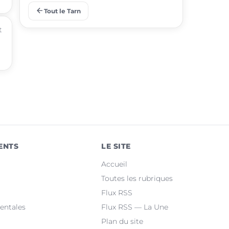
arrow_back
Tout le Tarn
place
Saint-Juéry
t
place
Rabastens
place
Aussillon
place
Lisle-sur-Tarn
place
Lescure-d'Albigeois
place
Saïx
ENTS
LE SITE
place
Réalmont
Accueil
place
Puygouzon
Toutes les rubriques
Flux RSS
place
Marssac-sur-Tarn
entales
Flux RSS — La Une
Plan du site