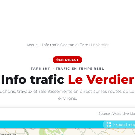
Accueil
›
Info trafic Occitanie
›
Tarn
› Le Verdier
EN DIRECT
TARN (81) · TRAFIC EN TEMPS RÉEL
Info trafic
Le Verdier
uchons, travaux et ralentissements en direct sur les routes de Le 
environs.
Source : Waze Live M