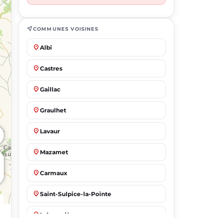
near_me
COMMUNES VOISINES
place
Albi
place
Castres
place
Gaillac
place
Graulhet
place
Lavaur
place
Mazamet
place
Carmaux
place
Saint-Sulpice-la-Pointe
place
Labruguière