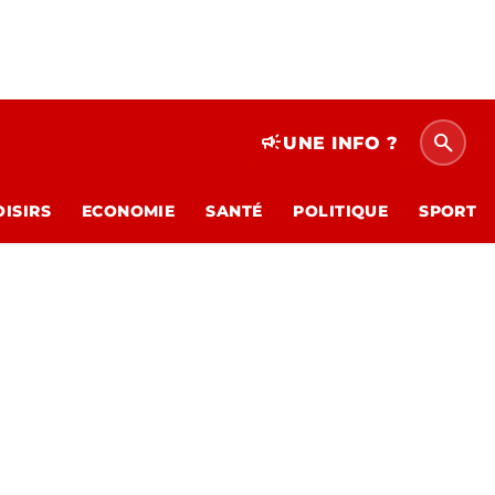
search
campaign
UNE INFO ?
OISIRS
ECONOMIE
SANTÉ
POLITIQUE
SPORT