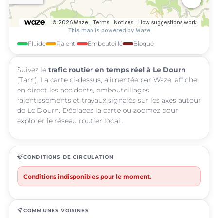
Fluide
Ralenti
Embouteillé
Bloqué
Suivez le
trafic routier en temps réel à Le Dourn
(Tarn). La carte ci-dessus, alimentée par Waze, affiche
en direct les accidents, embouteillages,
ralentissements et travaux signalés sur les axes autour
de Le Dourn. Déplacez la carte ou zoomez pour
explorer le réseau routier local.
routine
CONDITIONS DE CIRCULATION
Conditions indisponibles pour le moment.
near_me
COMMUNES VOISINES