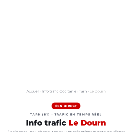
Accueil
›
Info trafic Occitanie
›
Tarn
› Le Dourn
EN DIRECT
TARN (81) · TRAFIC EN TEMPS RÉEL
Info trafic
Le Dourn
Accidents, bouchons, travaux et ralentissements en direct