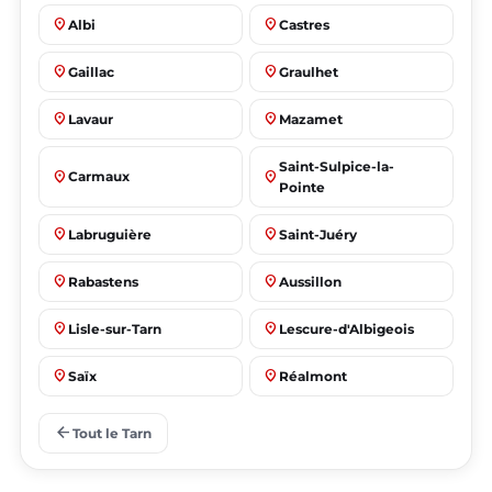
place
place
Albi
Castres
place
place
Gaillac
Graulhet
place
place
Lavaur
Mazamet
Saint-Sulpice-la-
place
place
Carmaux
Pointe
place
place
Labruguière
Saint-Juéry
place
place
Rabastens
Aussillon
place
place
Lisle-sur-Tarn
Lescure-d'Albigeois
place
place
Saïx
Réalmont
place
place
Puygouzon
Marssac-sur-Tarn
arrow_back
Tout le Tarn