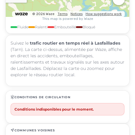
Fluide
Ralenti
Embouteillé
Bloqué
Suivez le
trafic routier en temps réel à Lasfaillades
(Tarn). La carte ci-dessus, alimentée par Waze, affiche
en direct les accidents, embouteillages,
ralentissements et travaux signalés sur les axes autour
de Lasfaillades. Déplacez la carte ou zoomez pour
explorer le réseau routier local.
routine
CONDITIONS DE CIRCULATION
Conditions indisponibles pour le moment.
near_me
COMMUNES VOISINES