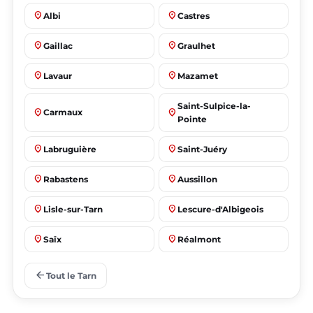
place
place
Albi
Castres
place
place
Gaillac
Graulhet
place
place
Lavaur
Mazamet
Saint-Sulpice-la-
place
place
Carmaux
Pointe
place
place
Labruguière
Saint-Juéry
place
place
Rabastens
Aussillon
place
place
Lisle-sur-Tarn
Lescure-d'Albigeois
place
place
Saïx
Réalmont
place
place
Puygouzon
Marssac-sur-Tarn
arrow_back
Tout le Tarn