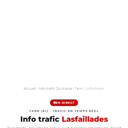
Accueil
›
Info trafic Occitanie
›
Tarn
› Lasfaillades
EN DIRECT
TARN (81) · TRAFIC EN TEMPS RÉEL
Info trafic
Lasfaillades
Accidents, bouchons, travaux et ralentissements en direct