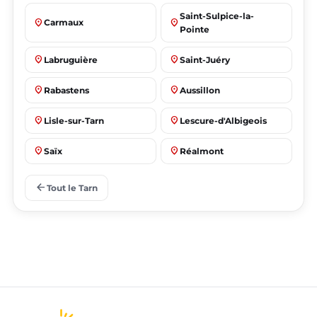
Saint-Sulpice-la-
place
place
Carmaux
Pointe
place
place
Labruguière
Saint-Juéry
place
place
Rabastens
Aussillon
place
place
Lisle-sur-Tarn
Lescure-d'Albigeois
place
place
Saïx
Réalmont
place
place
Puygouzon
Marssac-sur-Tarn
arrow_back
Tout le Tarn