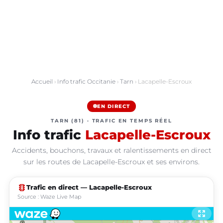
Accueil
›
Info trafic Occitanie
›
Tarn
› Lacapelle-Escroux
EN DIRECT
TARN (81) · TRAFIC EN TEMPS RÉEL
Info trafic
Lacapelle-Escroux
Accidents, bouchons, travaux et ralentissements en direct
sur les routes de Lacapelle-Escroux et ses environs.
traffic
Trafic en direct — Lacapelle-Escroux
Source : Waze Live Map