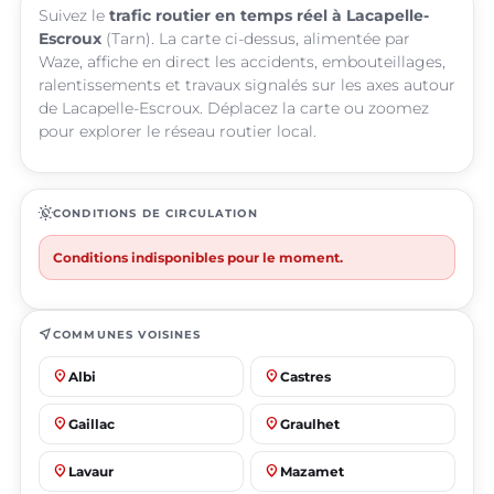
Suivez le
trafic routier en temps réel à Lacapelle-
Escroux
(Tarn). La carte ci-dessus, alimentée par
Waze, affiche en direct les accidents, embouteillages,
ralentissements et travaux signalés sur les axes autour
de Lacapelle-Escroux. Déplacez la carte ou zoomez
pour explorer le réseau routier local.
routine
CONDITIONS DE CIRCULATION
Conditions indisponibles pour le moment.
near_me
COMMUNES VOISINES
place
place
Albi
Castres
place
place
Gaillac
Graulhet
place
place
Lavaur
Mazamet