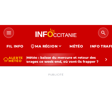
menu
search
expand_more
location_on
FIL INFO
MA RÉGION
MÉTÉO
INFO TRAF
Météo : baisse du mercure et retour des
ALERTE
thunderstorm
chevron_right
MÉTÉO
orages ce week-end, où vont-ils frapper ?
PUBLICITÉ