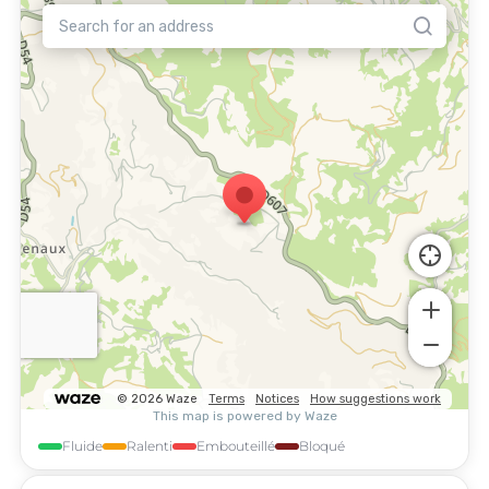
Fluide
Ralenti
Embouteillé
Bloqué