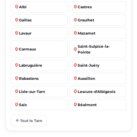
place
place
Albi
Castres
place
place
Gaillac
Graulhet
place
place
Lavaur
Mazamet
Saint-Sulpice-la-
place
place
Carmaux
Pointe
place
place
Labruguière
Saint-Juéry
place
place
Rabastens
Aussillon
place
place
Lisle-sur-Tarn
Lescure-d'Albigeois
place
place
Saïx
Réalmont
place
place
Puygouzon
Marssac-sur-Tarn
arrow_back
Tout le Tarn