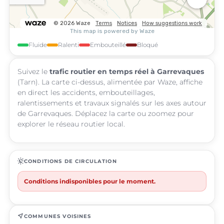
Fluide
Ralenti
Embouteillé
Bloqué
Suivez le
trafic routier en temps réel à Garrevaques
(Tarn). La carte ci-dessus, alimentée par Waze, affiche
en direct les accidents, embouteillages,
ralentissements et travaux signalés sur les axes autour
de Garrevaques. Déplacez la carte ou zoomez pour
explorer le réseau routier local.
routine
CONDITIONS DE CIRCULATION
Conditions indisponibles pour le moment.
near_me
COMMUNES VOISINES