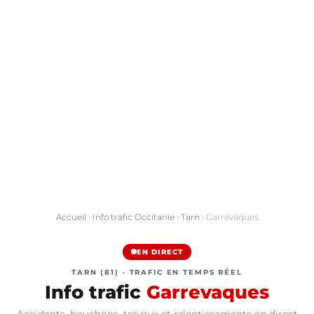
Accueil
›
Info trafic Occitanie
›
Tarn
› Garrevaques
EN DIRECT
TARN (81) · TRAFIC EN TEMPS RÉEL
Info trafic
Garrevaques
Accidents, bouchons, travaux et ralentissements en direct