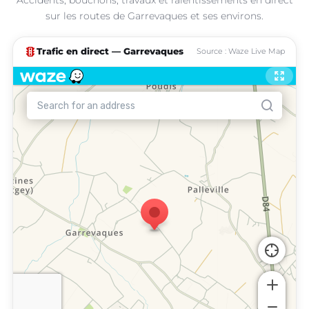
sur les routes de Garrevaques et ses environs.
traffic
Trafic en direct — Garrevaques
Source : Waze Live Map