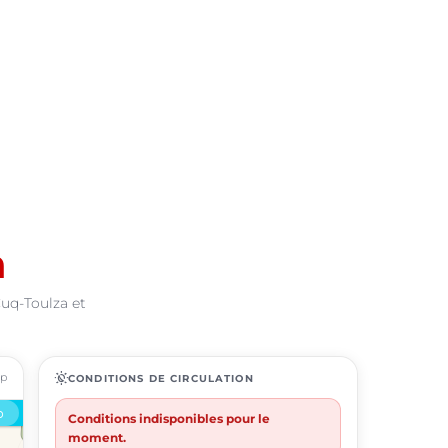
a
Cuq-Toulza et
ap
routine
CONDITIONS DE CIRCULATION
Conditions indisponibles pour le
moment.