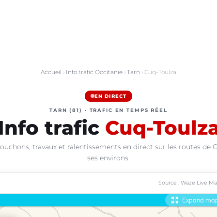
Accueil
›
Info trafic Occitanie
›
Tarn
› Cuq-Toulza
EN DIRECT
TARN (81) · TRAFIC EN TEMPS RÉEL
Info trafic
Cuq-Toulz
ouchons, travaux et ralentissements en direct sur les routes de 
ses environs.
Source : Waze Live M