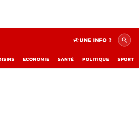
search
campaign
UNE INFO ?
OISIRS
ECONOMIE
SANTÉ
POLITIQUE
SPORT