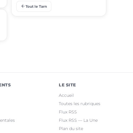
arrow_back
Tout le Tarn
place
Saint-Juéry
place
Rabastens
place
Aussillon
place
Lisle-sur-Tarn
place
Lescure-d'Albigeois
place
Saïx
ENTS
LE SITE
place
Réalmont
Accueil
place
Puygouzon
Toutes les rubriques
Flux RSS
place
Marssac-sur-Tarn
entales
Flux RSS — La Une
Plan du site