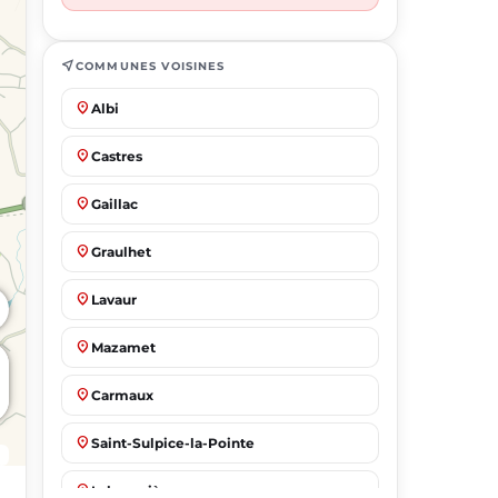
near_me
COMMUNES VOISINES
place
Albi
place
Castres
place
Gaillac
place
Graulhet
place
Lavaur
place
Mazamet
place
Carmaux
place
Saint-Sulpice-la-Pointe
place
Labruguière