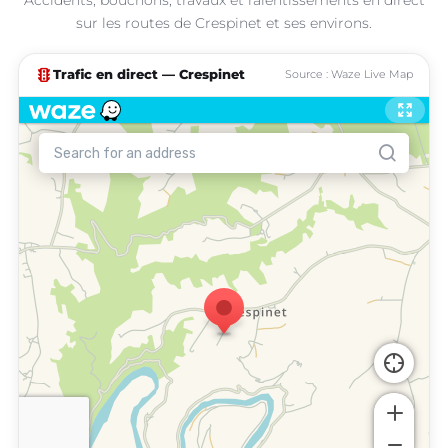
sur les routes de Crespinet et ses environs.
traffic
Trafic en direct — Crespinet
Source : Waze Live Map