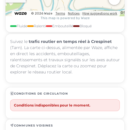
Fluide
Ralenti
Embouteillé
Bloqué
Suivez le
trafic routier en temps réel à Crespinet
(Tarn). La carte ci-dessus, alimentée par Waze, affiche
en direct les accidents, embouteillages,
ralentissements et travaux signalés sur les axes autour
de Crespinet. Déplacez la carte ou zoomez pour
explorer le réseau routier local.
routine
CONDITIONS DE CIRCULATION
Conditions indisponibles pour le moment.
near_me
COMMUNES VOISINES