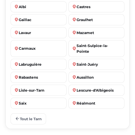
place
place
Albi
Castres
place
place
Gaillac
Graulhet
place
place
Lavaur
Mazamet
Saint-Sulpice-la-
place
place
Carmaux
Pointe
place
place
Labruguière
Saint-Juéry
place
place
Rabastens
Aussillon
place
place
Lisle-sur-Tarn
Lescure-d'Albigeois
place
place
Saïx
Réalmont
place
place
Puygouzon
Marssac-sur-Tarn
arrow_back
Tout le Tarn