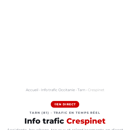
Accueil
›
Info trafic Occitanie
›
Tarn
› Crespinet
EN DIRECT
TARN (81) · TRAFIC EN TEMPS RÉEL
Info trafic
Crespinet
Accidents, bouchons, travaux et ralentissements en direct