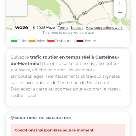
Fluide
Ralenti
Embouteillé
Bloqué
Suivez le
trafic routier en temps réel à Castelnau-
de-Montmiral
(Tarn). La carte ci-dessus, alimentée
par Waze, affiche en direct les accidents,
embouteillages, ralentissements et travaux signalés
sur les axes autour de Castelnau-de-Montmiral.
Déplacez la carte ou zoomez pour explorer le réseau
routier local.
routine
CONDITIONS DE CIRCULATION
Conditions indisponibles pour le moment.