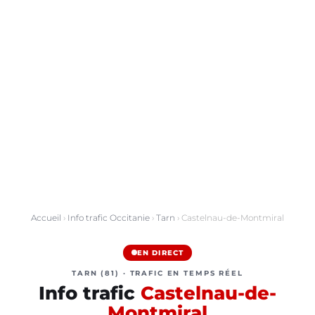
Accueil
›
Info trafic Occitanie
›
Tarn
› Castelnau-de-Montmiral
EN DIRECT
TARN (81) · TRAFIC EN TEMPS RÉEL
Info trafic
Castelnau-de-
Montmiral