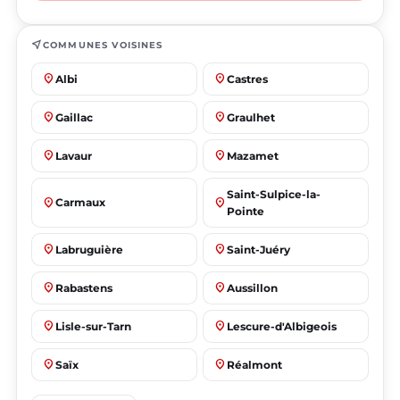
near_me
COMMUNES VOISINES
place
place
Albi
Castres
place
place
Gaillac
Graulhet
place
place
Lavaur
Mazamet
Saint-Sulpice-la-
place
place
Carmaux
Pointe
place
place
Labruguière
Saint-Juéry
place
place
Rabastens
Aussillon
place
place
Lisle-sur-Tarn
Lescure-d'Albigeois
place
place
Saïx
Réalmont