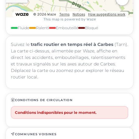
Fluide
Ralenti
Embouteillé
Bloqué
Suivez le
trafic routier en temps réel à Carbes
(Tarn).
La carte ci-dessus, alimentée par Waze, affiche en
direct les accidents, embouteillages, ralentissements
et travaux signalés sur les axes autour de Carbes.
Déplacez la carte ou zoomez pour explorer le réseau
routier local.
routine
CONDITIONS DE CIRCULATION
Conditions indisponibles pour le moment.
near_me
COMMUNES VOISINES