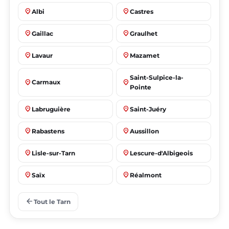
place
place
Albi
Castres
place
place
Gaillac
Graulhet
place
place
Lavaur
Mazamet
Saint-Sulpice-la-
place
place
Carmaux
Pointe
place
place
Labruguière
Saint-Juéry
place
place
Rabastens
Aussillon
place
place
Lisle-sur-Tarn
Lescure-d'Albigeois
place
place
Saïx
Réalmont
place
place
Puygouzon
Marssac-sur-Tarn
arrow_back
Tout le Tarn