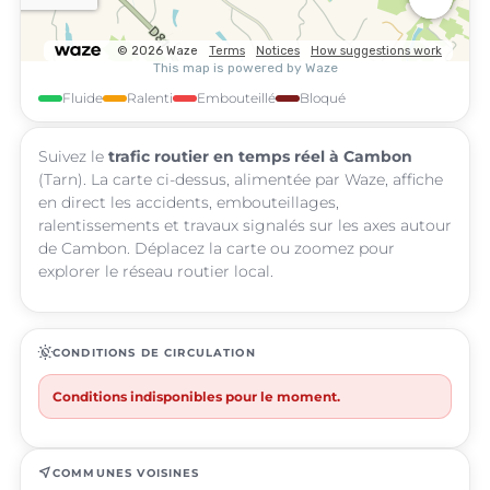
Fluide
Ralenti
Embouteillé
Bloqué
Suivez le
trafic routier en temps réel à Cambon
(Tarn). La carte ci-dessus, alimentée par Waze, affiche
en direct les accidents, embouteillages,
ralentissements et travaux signalés sur les axes autour
de Cambon. Déplacez la carte ou zoomez pour
explorer le réseau routier local.
routine
CONDITIONS DE CIRCULATION
Conditions indisponibles pour le moment.
near_me
COMMUNES VOISINES