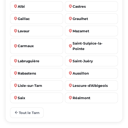
place
place
Albi
Castres
place
place
Gaillac
Graulhet
place
place
Lavaur
Mazamet
Saint-Sulpice-la-
place
place
Carmaux
Pointe
place
place
Labruguière
Saint-Juéry
place
place
Rabastens
Aussillon
place
place
Lisle-sur-Tarn
Lescure-d'Albigeois
place
place
Saïx
Réalmont
place
place
Puygouzon
Marssac-sur-Tarn
arrow_back
Tout le Tarn