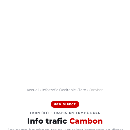
Accueil
›
Info trafic Occitanie
›
Tarn
› Cambon
EN DIRECT
TARN (81) · TRAFIC EN TEMPS RÉEL
Info trafic
Cambon
Accidents, bouchons, travaux et ralentissements en direct