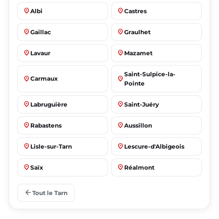
place
place
Albi
Castres
place
place
Gaillac
Graulhet
place
place
Lavaur
Mazamet
Saint-Sulpice-la-
place
place
Carmaux
Pointe
place
place
Labruguière
Saint-Juéry
place
place
Rabastens
Aussillon
place
place
Lisle-sur-Tarn
Lescure-d'Albigeois
place
place
Saïx
Réalmont
place
place
Puygouzon
Marssac-sur-Tarn
arrow_back
Tout le Tarn