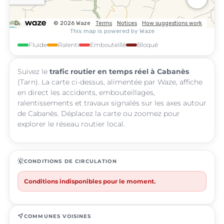
Fluide
Ralenti
Embouteillé
Bloqué
Suivez le
trafic routier en temps réel à Cabanès
(Tarn). La carte ci-dessus, alimentée par Waze, affiche
en direct les accidents, embouteillages,
ralentissements et travaux signalés sur les axes autour
de Cabanès. Déplacez la carte ou zoomez pour
explorer le réseau routier local.
routine
CONDITIONS DE CIRCULATION
Conditions indisponibles pour le moment.
near_me
COMMUNES VOISINES