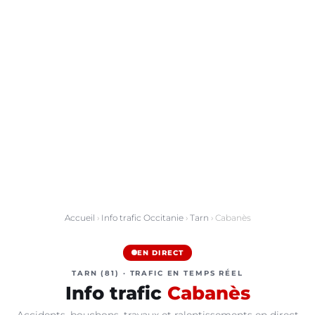
Accueil
›
Info trafic Occitanie
›
Tarn
› Cabanès
EN DIRECT
TARN (81) · TRAFIC EN TEMPS RÉEL
Info trafic
Cabanès
Accidents, bouchons, travaux et ralentissements en direct