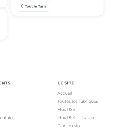
arrow_back
Tout le Tarn
place
Saint-Juéry
place
Rabastens
place
Aussillon
place
Lisle-sur-Tarn
place
Lescure-d'Albigeois
place
Saïx
ENTS
LE SITE
place
Réalmont
Accueil
place
Puygouzon
Toutes les rubriques
Flux RSS
place
Marssac-sur-Tarn
entales
Flux RSS — La Une
Plan du site