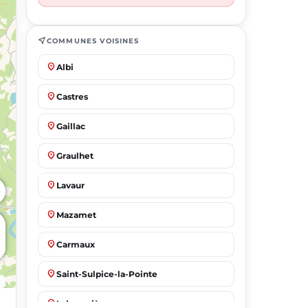
near_me
COMMUNES VOISINES
place
Albi
place
Castres
place
Gaillac
place
Graulhet
place
Lavaur
place
Mazamet
place
Carmaux
place
Saint-Sulpice-la-Pointe
place
Labruguière