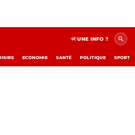
search
campaign
UNE INFO ?
OISIRS
ECONOMIE
SANTÉ
POLITIQUE
SPORT