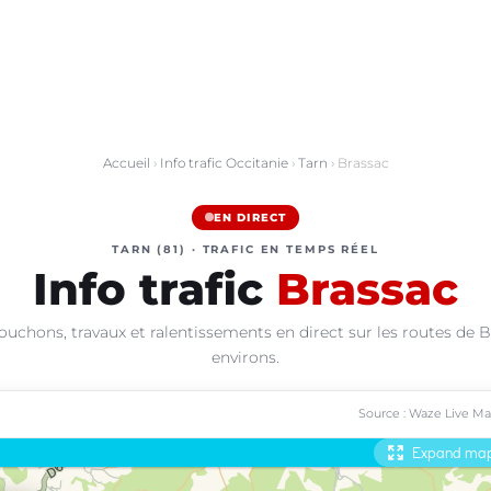
Accueil
›
Info trafic Occitanie
›
Tarn
› Brassac
EN DIRECT
TARN (81) · TRAFIC EN TEMPS RÉEL
Info trafic
Brassac
ouchons, travaux et ralentissements en direct sur les routes de B
environs.
Source : Waze Live M