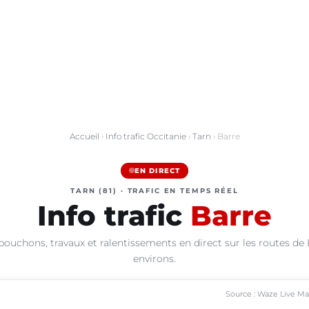
Accueil
›
Info trafic Occitanie
›
Tarn
› Barre
EN DIRECT
TARN (81) · TRAFIC EN TEMPS RÉEL
Info trafic
Barre
bouchons, travaux et ralentissements en direct sur les routes de 
environs.
Source : Waze Live M