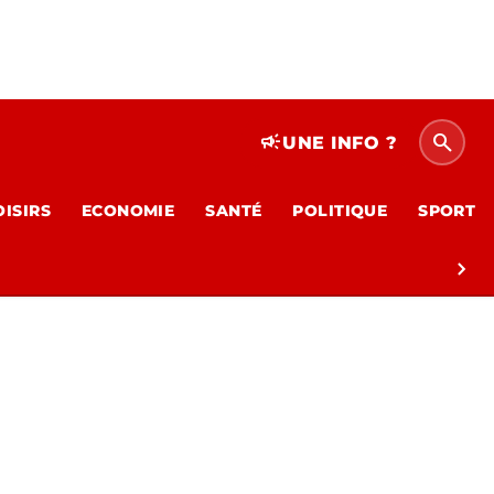
search
campaign
UNE INFO ?
OISIRS
ECONOMIE
SANTÉ
POLITIQUE
SPORT
chevron_right