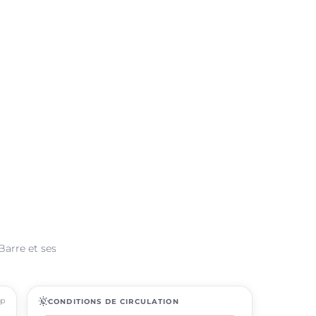
Barre et ses
ap
routine
CONDITIONS DE CIRCULATION