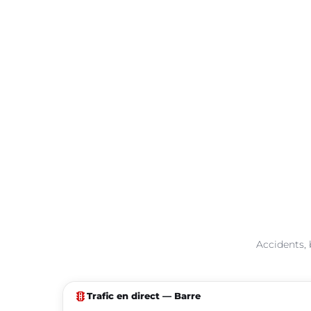
Accidents, 
traffic
Trafic en direct — Barre