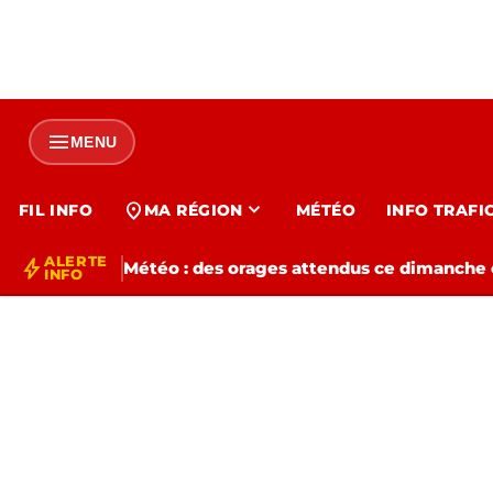
menu
MENU
expand_more
location_on
FIL INFO
MA RÉGION
MÉTÉO
INFO TRAFI
ALERTE
bolt
Météo : des orages attendus ce dimanche e
INFO