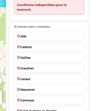
Conditions indisponibles pour le
moment.
near_me
COMMUNES VOISINES
place
Albi
place
Castres
place
Gaillac
place
Graulhet
place
Lavaur
place
Mazamet
place
Carmaux
place
Saint-Sulpice-la-Pointe