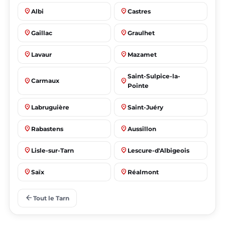
place
place
Albi
Castres
place
place
Gaillac
Graulhet
place
place
Lavaur
Mazamet
Saint-Sulpice-la-
place
place
Carmaux
Pointe
place
place
Labruguière
Saint-Juéry
place
place
Rabastens
Aussillon
place
place
Lisle-sur-Tarn
Lescure-d'Albigeois
place
place
Saïx
Réalmont
place
place
Puygouzon
Marssac-sur-Tarn
arrow_back
Tout le Tarn