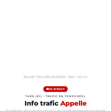
Accueil
›
Info trafic Occitanie
›
Tarn
› Appelle
EN DIRECT
TARN (81) · TRAFIC EN TEMPS RÉEL
Info trafic
Appelle
Accidents, bouchons, travaux et ralentissements en direct