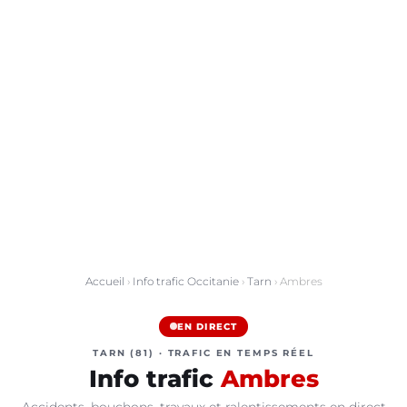
Accueil
›
Info trafic Occitanie
›
Tarn
› Ambres
EN DIRECT
TARN (81) · TRAFIC EN TEMPS RÉEL
Info trafic
Ambres
Accidents, bouchons, travaux et ralentissements en direct