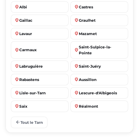
place
place
Albi
Castres
place
place
Gaillac
Graulhet
place
place
Lavaur
Mazamet
Saint-Sulpice-la-
place
place
Carmaux
Pointe
place
place
Labruguière
Saint-Juéry
place
place
Rabastens
Aussillon
place
place
Lisle-sur-Tarn
Lescure-d'Albigeois
place
place
Saïx
Réalmont
place
place
Puygouzon
Marssac-sur-Tarn
arrow_back
Tout le Tarn