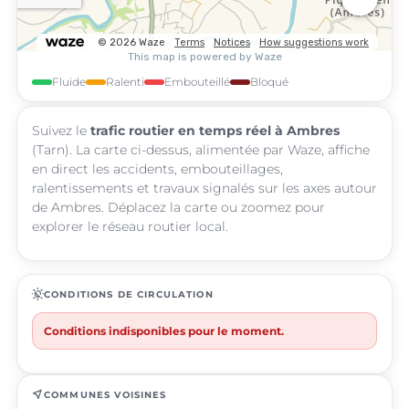
Fluide
Ralenti
Embouteillé
Bloqué
Suivez le
trafic routier en temps réel à Ambres
(Tarn). La carte ci-dessus, alimentée par Waze, affiche
en direct les accidents, embouteillages,
ralentissements et travaux signalés sur les axes autour
de Ambres. Déplacez la carte ou zoomez pour
explorer le réseau routier local.
routine
CONDITIONS DE CIRCULATION
Conditions indisponibles pour le moment.
near_me
COMMUNES VOISINES