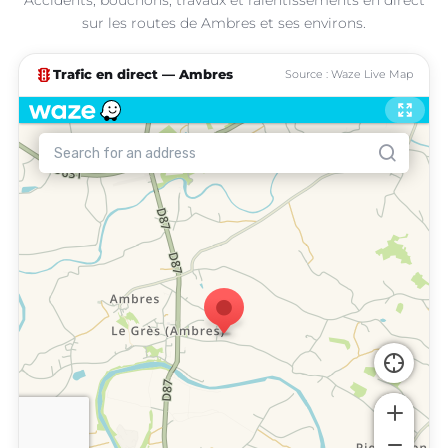
sur les routes de Ambres et ses environs.
traffic
Trafic en direct — Ambres
Source : Waze Live Map