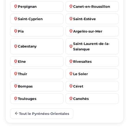
place
place
Perpignan
Canet-en-Roussillon
place
place
Saint-Cyprien
Saint-Estève
place
place
Pia
Argelès-sur-Mer
Saint-Laurent-de-la-
place
place
Cabestany
Salanque
place
place
Elne
Rivesaltes
place
place
Thuir
Le Soler
place
place
Bompas
Céret
place
place
Toulouges
Canohès
place
place
Prades
Le Barcarès
arrow_back
Tout le Pyrénées-Orientales