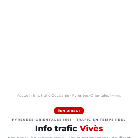
Accueil
›
Info trafic Occitanie
›
Pyrénées-Orientales
› Vivès
EN DIRECT
PYRÉNÉES-ORIENTALES (66) · TRAFIC EN TEMPS RÉEL
Info trafic
Vivès
Accidents, bouchons, travaux et ralentissements en direct