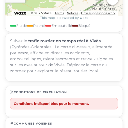
Fluide
Ralenti
Embouteillé
Bloqué
Suivez le
trafic routier en temps réel à Vivès
(Pyrénées-Orientales). La carte ci-dessus, alimentée
par Waze, affiche en direct les accidents,
embouteillages, ralentissements et travaux signalés
sur les axes autour de Vivès. Déplacez la carte ou
zoomez pour explorer le réseau routier local.
routine
CONDITIONS DE CIRCULATION
Conditions indisponibles pour le moment.
near_me
COMMUNES VOISINES