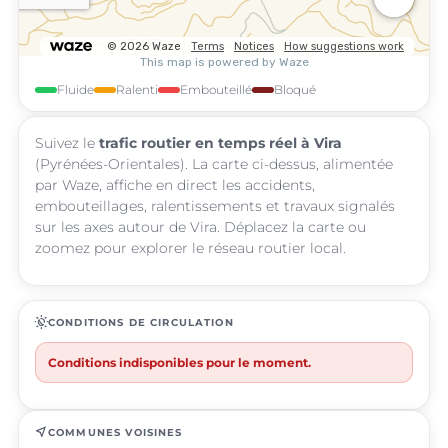
Fluide
Ralenti
Embouteillé
Bloqué
Suivez le
trafic routier en temps réel à Vira
(Pyrénées-Orientales). La carte ci-dessus, alimentée
par Waze, affiche en direct les accidents,
embouteillages, ralentissements et travaux signalés
sur les axes autour de Vira. Déplacez la carte ou
zoomez pour explorer le réseau routier local.
routine
CONDITIONS DE CIRCULATION
Conditions indisponibles pour le moment.
near_me
COMMUNES VOISINES