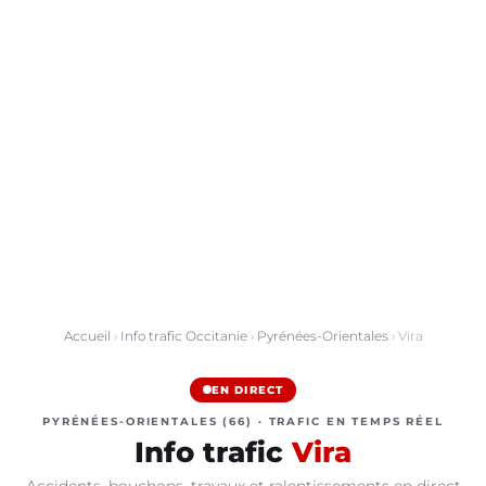
Accueil
›
Info trafic Occitanie
›
Pyrénées-Orientales
› Vira
EN DIRECT
PYRÉNÉES-ORIENTALES (66) · TRAFIC EN TEMPS RÉEL
Info trafic
Vira
Accidents, bouchons, travaux et ralentissements en direct