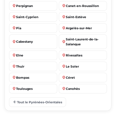
place
place
Perpignan
Canet-en-Roussillon
place
place
Saint-Cyprien
Saint-Estève
place
place
Pia
Argelès-sur-Mer
Saint-Laurent-de-la-
place
place
Cabestany
Salanque
place
place
Elne
Rivesaltes
place
place
Thuir
Le Soler
place
place
Bompas
Céret
place
place
Toulouges
Canohès
place
place
Prades
Le Barcarès
arrow_back
Tout le Pyrénées-Orientales