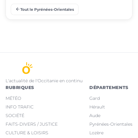
place
place
Prades
Le Barcarès
arrow_back
Tout le Pyrénées-Orientales
L'actualité de l'Occitanie en continu
RUBRIQUES
DÉPARTEMENTS
MÉTÉO
Gard
INFO TRAFIC
Hérault
SOCIÉTÉ
Aude
FAITS-DIVERS / JUSTICE
Pyrénées-Orientales
CULTURE & LOISIRS
Lozère