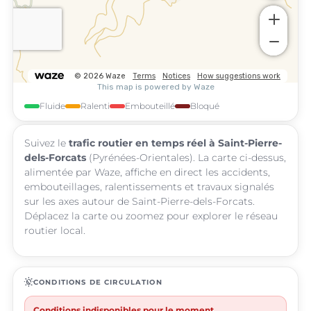
Fluide
Ralenti
Embouteillé
Bloqué
Suivez le
trafic routier en temps réel à Saint-Pierre-
dels-Forcats
(Pyrénées-Orientales). La carte ci-dessus,
alimentée par Waze, affiche en direct les accidents,
embouteillages, ralentissements et travaux signalés
sur les axes autour de Saint-Pierre-dels-Forcats.
Déplacez la carte ou zoomez pour explorer le réseau
routier local.
routine
CONDITIONS DE CIRCULATION
Conditions indisponibles pour le moment.