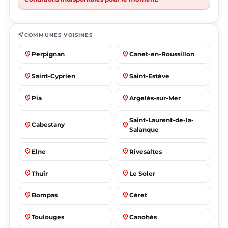
near_me
COMMUNES VOISINES
place
place
Perpignan
Canet-en-Roussillon
place
place
Saint-Cyprien
Saint-Estève
place
place
Pia
Argelès-sur-Mer
Saint-Laurent-de-la-
place
place
Cabestany
Salanque
place
place
Elne
Rivesaltes
place
place
Thuir
Le Soler
place
place
Bompas
Céret
place
place
Toulouges
Canohès