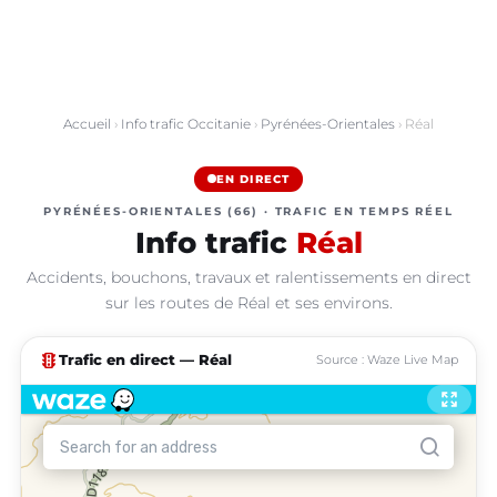
Accueil
›
Info trafic Occitanie
›
Pyrénées-Orientales
› Réal
EN DIRECT
PYRÉNÉES-ORIENTALES (66) · TRAFIC EN TEMPS RÉEL
Info trafic
Réal
Accidents, bouchons, travaux et ralentissements en direct
sur les routes de Réal et ses environs.
traffic
Trafic en direct — Réal
Source : Waze Live Map