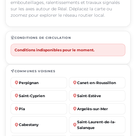
embouteillages, ralentissements et travaux signalés
sur les axes autour de Réal. Déplacez la carte ou
zoomez pour explorer le réseau routier local.
routine
CONDITIONS DE CIRCULATION
Conditions indisponibles pour le moment.
near_me
COMMUNES VOISINES
place
place
Perpignan
Canet-en-Roussillon
place
place
Saint-Cyprien
Saint-Estève
place
place
Pia
Argelès-sur-Mer
Saint-Laurent-de-la-
place
place
Cabestany
Salanque