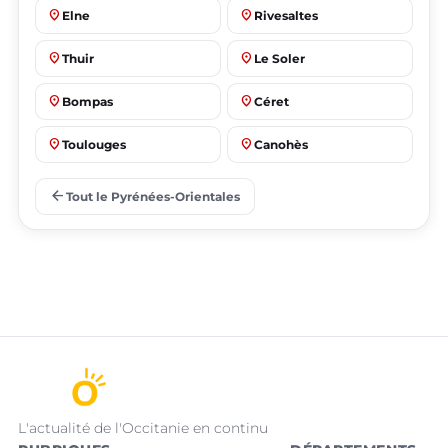
place
place
Elne
Rivesaltes
place
place
Thuir
Le Soler
place
place
Bompas
Céret
place
place
Toulouges
Canohès
place
place
Prades
Le Barcarès
arrow_back
Tout le Pyrénées-Orientales
L'actualité de l'Occitanie en continu