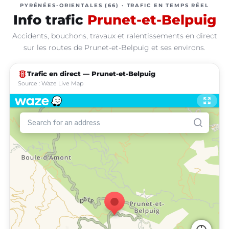
PYRÉNÉES-ORIENTALES (66) · TRAFIC EN TEMPS RÉEL
Info trafic
Prunet-et-Belpuig
Accidents, bouchons, travaux et ralentissements en direct
sur les routes de Prunet-et-Belpuig et ses environs.
traffic
Trafic en direct — Prunet-et-Belpuig
Source : Waze Live Map