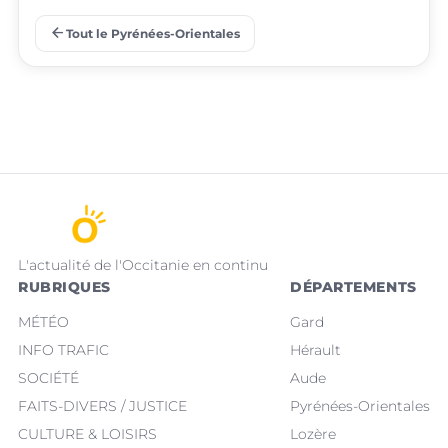
place
place
Prades
Le Barcarès
arrow_back
Tout le Pyrénées-Orientales
L'actualité de l'Occitanie en continu
RUBRIQUES
DÉPARTEMENTS
MÉTÉO
Gard
INFO TRAFIC
Hérault
SOCIÉTÉ
Aude
FAITS-DIVERS / JUSTICE
Pyrénées-Orientales
CULTURE & LOISIRS
Lozère