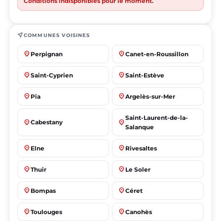
Conditions indisponibles pour le moment.
near_me
COMMUNES VOISINES
place
place
Perpignan
Canet-en-Roussillon
place
place
Saint-Cyprien
Saint-Estève
place
place
Pia
Argelès-sur-Mer
Saint-Laurent-de-la-
place
place
Cabestany
Salanque
place
place
Elne
Rivesaltes
place
place
Thuir
Le Soler
place
place
Bompas
Céret
place
place
Toulouges
Canohès