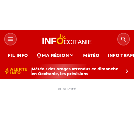
menu
search
expand_more
location_on
FIL INFO
MA RÉGION
MÉTÉO
INFO TRAF
Météo : des orages attendus ce dimanche
ALERTE
bolt
chevron_right
INFO
en Occitanie, les prévisions
PUBLICITÉ