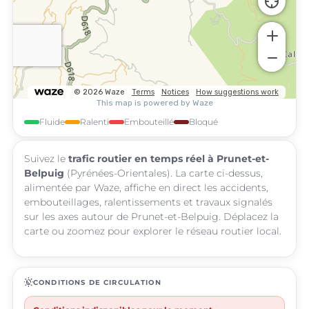
Fluide
Ralenti
Embouteillé
Bloqué
Suivez le
trafic routier en temps réel à Prunet-et-
Belpuig
(Pyrénées-Orientales). La carte ci-dessus,
alimentée par Waze, affiche en direct les accidents,
embouteillages, ralentissements et travaux signalés
sur les axes autour de Prunet-et-Belpuig. Déplacez la
carte ou zoomez pour explorer le réseau routier local.
routine
CONDITIONS DE CIRCULATION