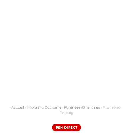
Accueil
›
Info trafic Occitanie
›
Pyrénées-Orientales
› Prunet-et-
Belpuig
EN DIRECT