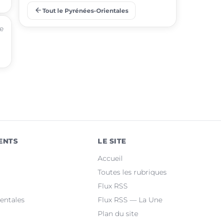
arrow_back
Tout le Pyrénées-Orientales
place
Rivesaltes
he
place
Thuir
place
Le Soler
place
Bompas
place
Céret
place
Toulouges
ENTS
LE SITE
place
Canohès
Accueil
place
Prades
Toutes les rubriques
Flux RSS
place
Le Barcarès
entales
Flux RSS — La Une
Plan du site