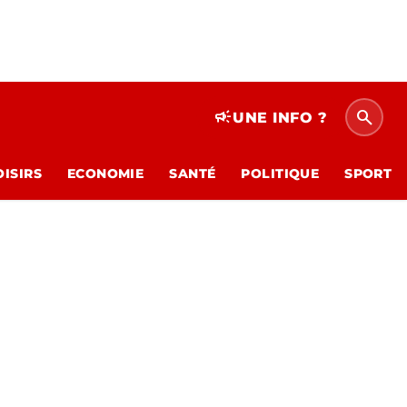
search
campaign
UNE INFO ?
OISIRS
ECONOMIE
SANTÉ
POLITIQUE
SPORT