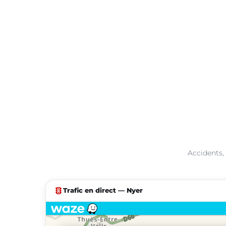
Accidents, 
traffic
Trafic en direct — Nyer