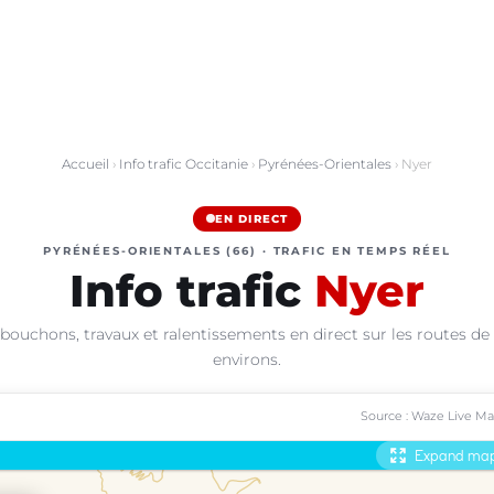
Accueil
›
Info trafic Occitanie
›
Pyrénées-Orientales
› Nyer
EN DIRECT
PYRÉNÉES-ORIENTALES (66) · TRAFIC EN TEMPS RÉEL
Info trafic
Nyer
bouchons, travaux et ralentissements en direct sur les routes de
environs.
Source : Waze Live M