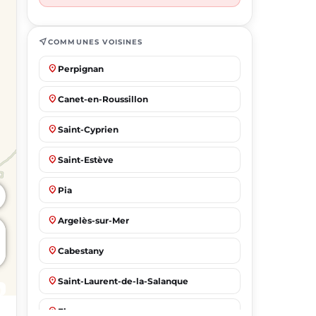
near_me
COMMUNES VOISINES
place
Perpignan
place
Canet-en-Roussillon
place
Saint-Cyprien
place
Saint-Estève
place
Pia
place
Argelès-sur-Mer
place
Cabestany
place
Saint-Laurent-de-la-Salanque
place
Elne